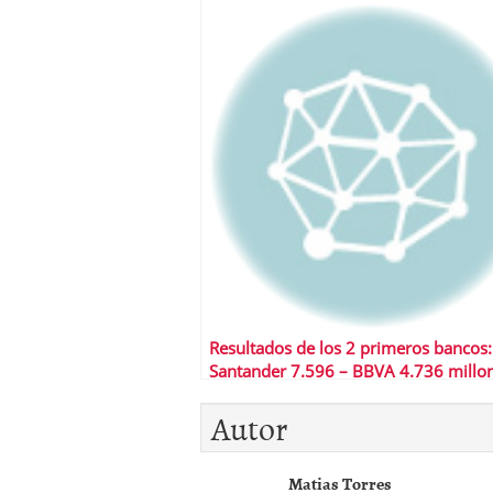
Resultados de los 2 primeros bancos:
Santander 7.596 – BBVA 4.736 millo
euros
Autor
Matias Torres