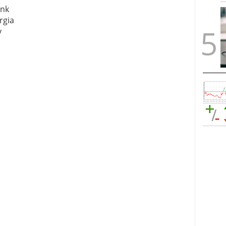
nk
rgia
y