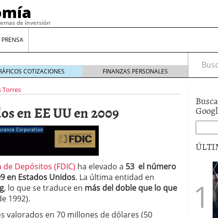
omía
temas de inversión
 PRENSA
Busca
RÁFICOS COTIZACIONES
FINANZAS PERSONALES
 Torres
Busca
dos en EE UU en 2009
Goog
ÚLTI
 de Depósitos (FDIC)
ha elevado a
53 el número
gilidad: ¿Por qué el Préstamo Promotor privado
9 en Estados Unidos
. La última entidad en
12 de diciembre de 2025
g
, lo que se traduce en
más del doble que lo que
mo aprovechar esta opción para gestionar tus
de 1992).
re de 2025
s valorados en 70 millones de dólares (50
ambién es una decisión financiera: cómo anticiparte