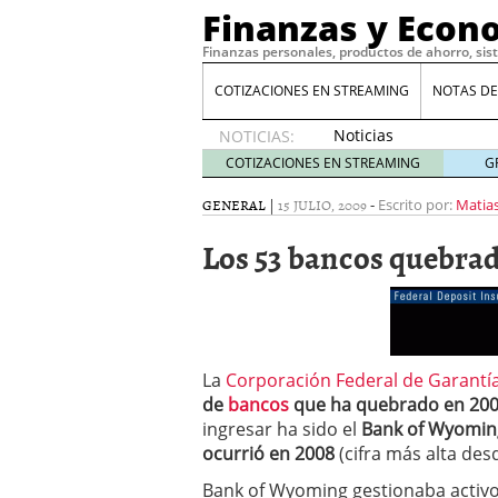
Finanzas y Econ
Finanzas personales, productos de ahorro, sis
COTIZACIONES EN STREAMING
NOTAS DE
Noticias
NOTICIAS:
de XRP
COTIZACIONES EN STREAMING
G
por qué
las
GENERAL
|
15 JULIO, 2009
-
Escrito por:
Matias
alertas
Los 53 bancos quebra
de
whales
suelen
llegar
tarde
16
de abril
La
Corporación Federal de Garantía
de 2026
Comparativa Costes vs A
de
bancos
que ha quebrado en 200
acelera la rentabilidad?
ingresar ha sido el
Bank of Wyomin
Meses sin intereses: Có
ocurrió en 2008
(cifra más alta des
compras
24 de noviemb
Bank of Wyoming gestionaba activo
Planificar tu herencia t