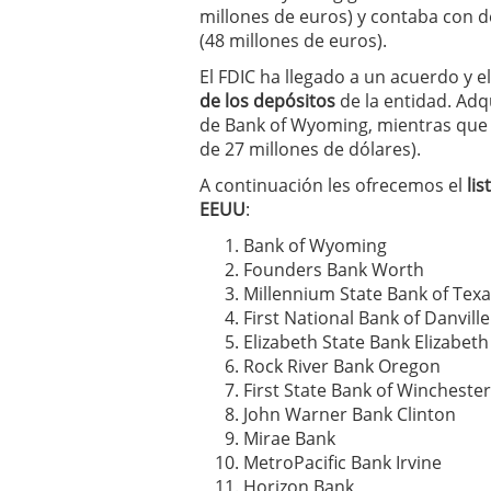
millones de euros) y contaba con d
a los costes
21 de novie
¿Cuánto cuesta un soft
(48 millones de euros).
El FDIC ha llegado a un acuerdo y e
de los depósitos
de la entidad. Adq
de Bank of Wyoming, mientras qu
de 27 millones de dólares).
A continuación les ofrecemos el
li
EEUU
:
Bank of Wyoming
Founders Bank Worth
Millennium State Bank of Tex
First National Bank of Danville
Elizabeth State Bank Elizabeth
Rock River Bank Oregon
First State Bank of Winchester
John Warner Bank Clinton
Mirae Bank
MetroPacific Bank Irvine
Horizon Bank