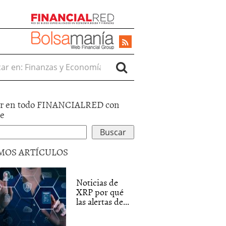
r en:
r en todo FINANCIALRED con
le
MOS ARTÍCULOS
Noticias de
XRP por qué
las alertas de...