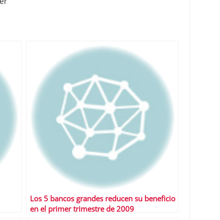
er
Los 5 bancos grandes reducen su beneficio
en el primer trimestre de 2009