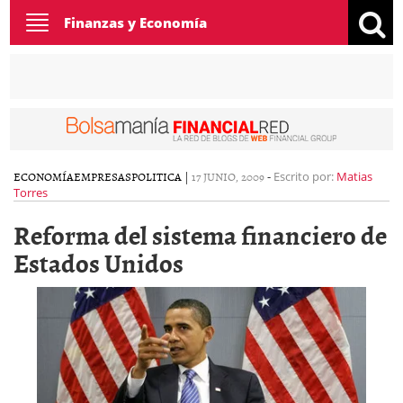
Toggle
Finanzas y Economía
navigation
ECONOMÍA
EMPRESAS
POLITICA
|
17 JUNIO, 2009
-
Escrito por:
Matias
Torres
Reforma del sistema financiero de
Estados Unidos