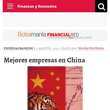
Toggle
Finanzas y Economía
navigation
EMPRESAS
RANKING
|
17 AGOSTO, 2010
-
Escrito por:
Nicolas Rombiola
Mejores empresas en China