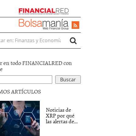
r en:
r en todo FINANCIALRED con
le
MOS ARTÍCULOS
Noticias de
XRP por qué
las alertas de...