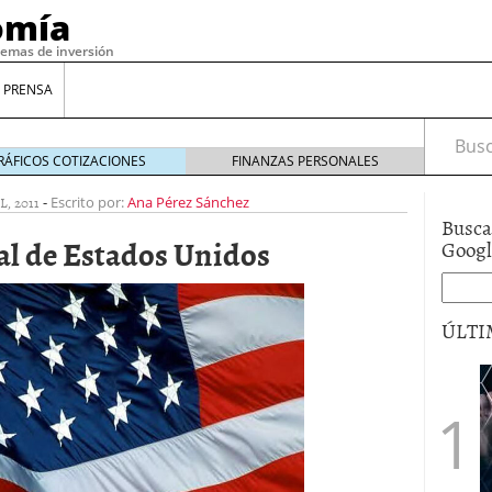
omía
temas de inversión
 PRENSA
Busca
RÁFICOS COTIZACIONES
FINANZAS PERSONALES
L, 2011
-
Escrito por:
Ana Pérez Sánchez
Busca
al de Estados Unidos
Goog
ÚLTI
gilidad: ¿Por qué el Préstamo Promotor privado
12 de diciembre de 2025
mo aprovechar esta opción para gestionar tus
re de 2025
ambién es una decisión financiera: cómo anticiparte