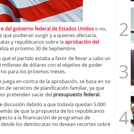
mbre de 2025
ware punto de venta?
3 de octubre de 2025
re del gobierno federal de Estados Unidos
o no,
 que pudieran surgir y a quienes afectaría,
atas y republicanos sobre la
aprobación del
naliza el próximo 30 de Septiembre.
 que el partido estaba a favor de llevar a cabo un
 millones de dólares con el objetivo de poder
ierno para los próximos meses.
 juega en contra de la aprobación, se basa en no
ón de servicios de planificación familiar, ya que
nos pretenden sacar del
presupuesto federal.
e discusión debido a que todavía quedan 5.000
además de que la propuesta de los republicanos
specto a la financiación de programas de
ue desde los demócratas no desean recortes sobre