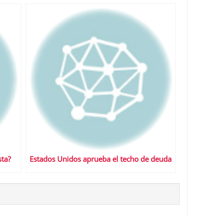
ta?
Estados Unidos aprueba el techo de deuda