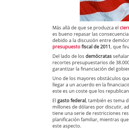
a los costes
21 de novie
¿Cuánto cuesta un soft
Más allá de que se produzca el
cier
es bueno repasar las consecuencias
debido a la discusión entre demócr
presupuesto
fiscal de 2011
, que fi
Del lado de los
demócratas
señalan
recortes presupuestarios de 38.000
garantizar la financiación del gob
Uno de los mayores obstáculos que
llegar a un acuerdo en la financiaci
este es un coste que los republica
El
gasto federal
, también es tema d
millones de dólares por discutir, 
tiene una serie de restricciones re
planificación familiar, mientras q
este aspecto.