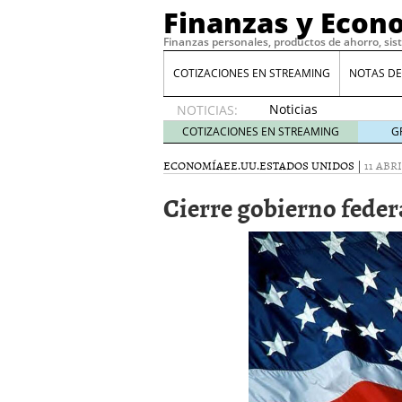
Finanzas y Econ
Finanzas personales, productos de ahorro, sis
COTIZACIONES EN STREAMING
NOTAS DE
Noticias
NOTICIAS:
de XRP
COTIZACIONES EN STREAMING
G
por qué
las
ECONOMÍA
EE.UU.
ESTADOS UNIDOS
|
11 ABRI
alertas
Cierre gobierno feder
de
whales
suelen
llegar
tarde
16
de abril
de 2026
Comparativa Costes vs A
acelera la rentabilidad?
Meses sin intereses: Có
compras
24 de noviemb
Planificar tu herencia t