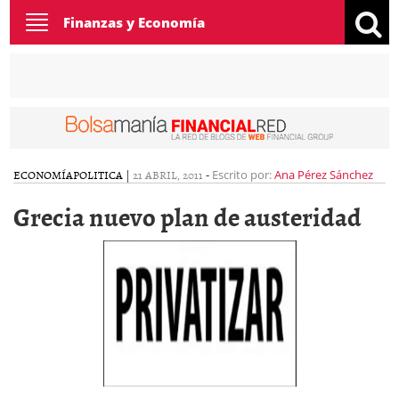
Toggle
Finanzas y Economía
navigation
ECONOMÍA
POLITICA
|
21 ABRIL, 2011
-
Escrito por:
Ana Pérez Sánchez
Grecia nuevo plan de austeridad