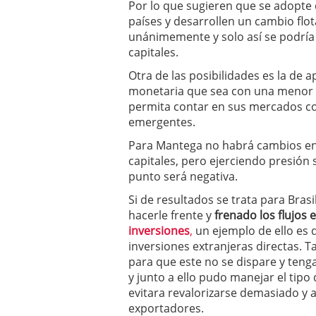
Por lo que sugieren que se adopte 
a los costes
21 de novie
países y desarrollen un cambio flot
¿Cuánto cuesta un soft
unánimemente y solo así se podría v
capitales.
Otra de las posibilidades es la de a
monetaria que sea con una menor e
permita contar en sus mercados con
emergentes.
Para Mantega no habrá cambios en l
capitales, pero ejerciendo presión
punto será negativa.
Si de resultados se trata para Bras
hacerle frente y
frenado los flujos 
inversiones
,
un ejemplo de ello es 
inversiones extranjeras directas. 
para que este no se dispare y teng
y junto a ello pudo manejar el tip
evitara revalorizarse demasiado y af
exportadores.