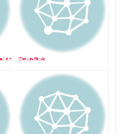
al de
Divisas Rusia