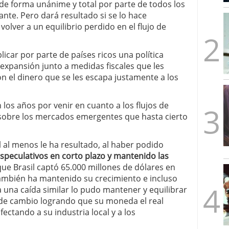
de forma unánime y total por parte de todos los
mbre de 2025
ante. Pero dará resultado si se lo hace
ware punto de venta?
3 de octubre de 2025
olver a un equilibrio perdido en el flujo de
plicar por parte de países ricos una política
xpansión junto a medidas fiscales que les
 el dinero que se les escapa justamente a los
os años por venir en cuanto a los flujos de
 sobre los mercados emergentes que hasta cierto
il al menos le ha resultado, al haber podido
especulativos en corto plazo y mantenido las
que Brasil captó 65.000 millones de dólares en
También ha mantenido su crecimiento e incluso
a una caída similar lo pudo mantener y equilibrar
o de cambio logrando que su moneda el real
ectando a su industria local y a los