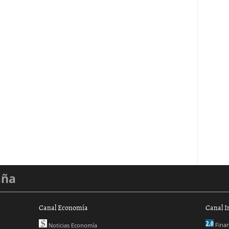
aña
Canal Economía
Canal I
Finan
Noticias Economía