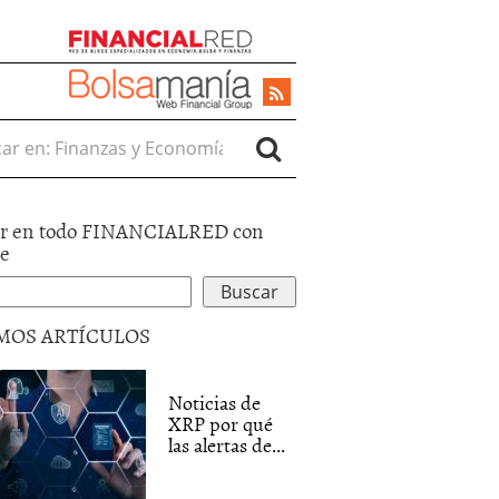
r en:
r en todo FINANCIALRED con
le
MOS ARTÍCULOS
Noticias de
XRP por qué
las alertas de...