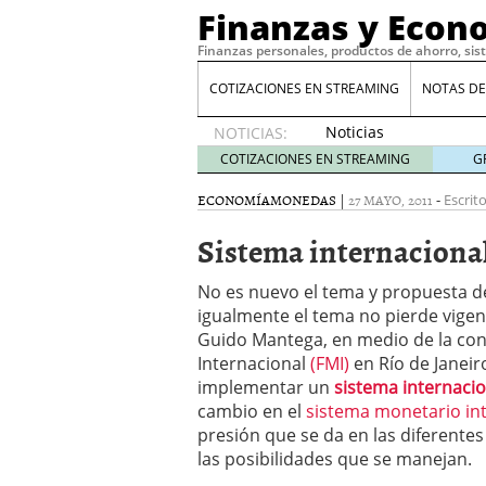
Finanzas y Econ
Finanzas personales, productos de ahorro, sis
COTIZACIONES EN STREAMING
NOTAS DE
Noticias
NOTICIAS:
de XRP
COTIZACIONES EN STREAMING
G
por qué
las
ECONOMÍA
MONEDAS
|
27 MAYO, 2011
-
Escrit
alertas
Sistema internacional
de
whales
suelen
No es nuevo el tema y propuesta de
llegar
igualmente el tema no pierde vigen
tarde
16
Guido Mantega, en medio de la con
de abril
Internacional
(FMI)
en Río de Janeir
de 2026
implementar un
sistema internacio
Comparativa Costes vs A
cambio en el
sistema monetario in
acelera la rentabilidad?
presión que se da en las diferente
Meses sin intereses: Có
las posibilidades que se manejan.
compras
24 de noviemb
Planificar tu herencia t