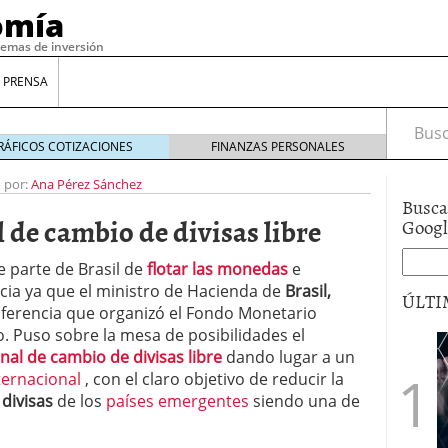
omía
temas de inversión
 PRENSA
Busca
RÁFICOS COTIZACIONES
FINANZAS PERSONALES
o por:
Ana Pérez Sánchez
Busca
 de cambio de divisas libre
Goog
 parte de Brasil de
flotar las monedas
e
cia ya que el ministro de Hacienda de
Brasil,
ÚLTI
ferencia que organizó el Fondo Monetario
o. Puso sobre la mesa de posibilidades el
nal de cambio de divisas libre
dando lugar a un
gilidad: ¿Por qué el Préstamo Promotor privado
ternacional
, con el claro objetivo de reducir la
12 de diciembre de 2025
s
divisas
de los
países emergentes
siendo una de
mo aprovechar esta opción para gestionar tus
re de 2025
ambién es una decisión financiera: cómo anticiparte