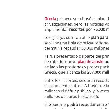
a los costes
21 de novie
¿Cuánto cuesta un soft
Grecia
primero se rehusó al, plan 
privatizaciones, pero las noticias v
implementar
recortes por 76.000 m
Los griegos sufrirán otro
plan para
se viene una hola de privatizacion
permitiría recaudar 50.000 millone
Ya fue presentado de parte del pri
de ruta del nuevo
plan de ajuste
po
de lado las presiones y preocupacio
Grecia, que alcanza los 207.000 mil
Entre los recortes, se darán recort
el fraude entre otros. A través de 
millones el déficit público, y la ven
millones de euros hasta 2015.
El Gobierno podrá recaudar entre 1