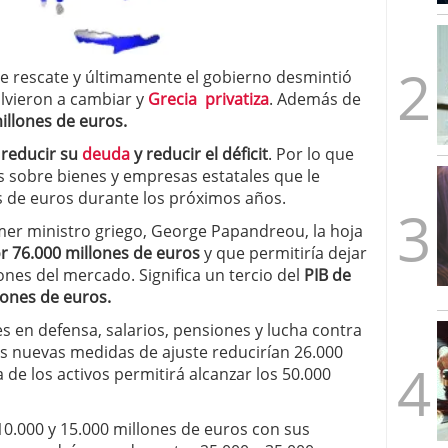
mbre de 2025
ware punto de venta?
3 de octubre de 2025
de rescate y últimamente el gobierno desmintió
olvieron a cambiar y
Grecia privatiza
. Además de
illones de euros.
 reducir su
deuda
y reducir el déficit
. Por lo que
es sobre bienes y empresas estatales que le
s de euros durante los próximos años.
mer ministro griego, George Papandreou, la hoja
r 76.000 millones de euros
y que permitiría dejar
nes del mercado. Significa un tercio del
PIB de
lones de euros.
es en defensa, salarios, pensiones y lucha contra
las nuevas medidas de ajuste reducirían 26.000
ta de los activos permitirá alcanzar los 50.000
0.000 y 15.000 millones de euros con sus