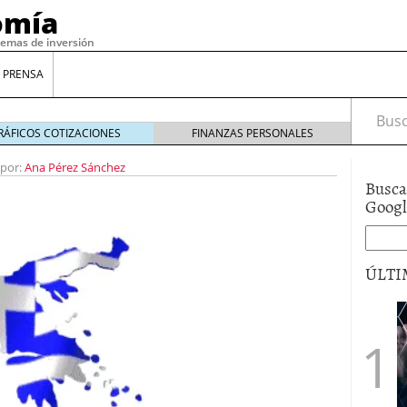
omía
temas de inversión
 PRENSA
Busca
RÁFICOS COTIZACIONES
FINANZAS PERSONALES
 por:
Ana Pérez Sánchez
Busca
Goog
ÚLTI
gilidad: ¿Por qué el Préstamo Promotor privado
12 de diciembre de 2025
mo aprovechar esta opción para gestionar tus
re de 2025
ambién es una decisión financiera: cómo anticiparte