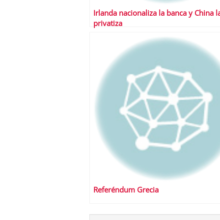
Irlanda nacionaliza la banca y China l
privatiza
Referéndum Grecia