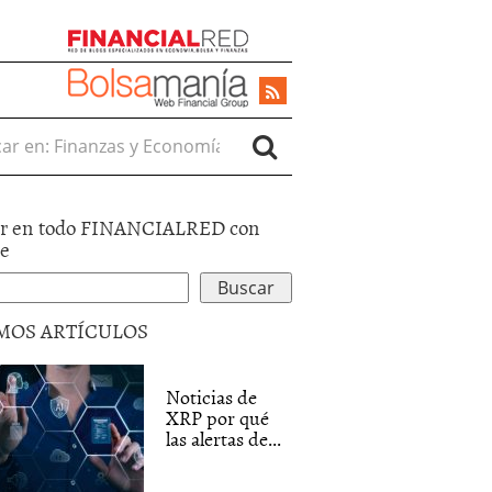
r en:
r en todo FINANCIALRED con
le
MOS ARTÍCULOS
Noticias de
XRP por qué
las alertas de...