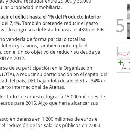
as y podrá recaudar entre 25.000 y 35.000
uilar propiedad inmobiliaria.
ucir el déficit hasta el 1% del Producto Interior
s del 7,4%. También pretende reducir el gasto
evar los ingresos del Estado hasta el 43% del PIB.
no vendería de forma parcial o total las
, lotería y casinos, también contempla el
, con el único objetivo de reducir su deuda ya
PIB en 2012.
se de su participación en la Organización
OTA), a reducir su participación en el capital del
dad del país, DEI, bajándola desde el 51 al 34% en
uerto internacional de Atenas.
der todo lo expuesto, lograría 15.000 millones de
 euros para 2015. Algo que haría alcanzar sus
asto en defensa en 1.200 millones de euros el
 el reducción de los salarios públicos en 2.000