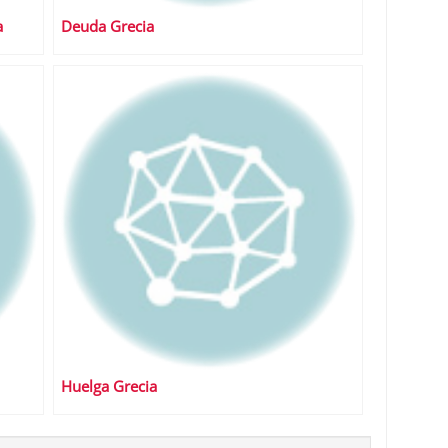
a
Deuda Grecia
Huelga Grecia