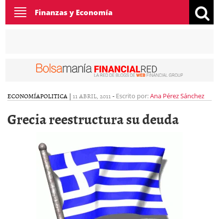
Toggle
Finanzas y Economía
navigation
ECONOMÍA
POLITICA
|
11 ABRIL, 2011
-
Escrito por:
Ana Pérez Sánchez
Grecia reestructura su deuda