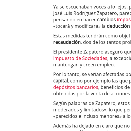
a los costes
21 de novie
Ya se escuchaban voces a lo lejos, 
¿Cuánto cuesta un soft
José Luis Rodríguez Zapatero, parec
pensando en hacer
cambios
imposi
«tocará y modificará» la
deducción 
Estas medidas tendrán como objet
recaudación
, dos de los tantos pr
El presidente Zapatero aseguró que 
Impuesto de Sociedades
, a excepc
mantengan y creen empleo.
Por lo tanto, se verían afectadas po
capital
, como por ejemplo las que
depósitos bancarios
, beneficios de
obtenidas por la venta de acciones 
Según palabras de Zapatero, estos
moderados y limitados», lo que perm
«parecidos e incluso menores» a los
Además ha dejado en claro que no af