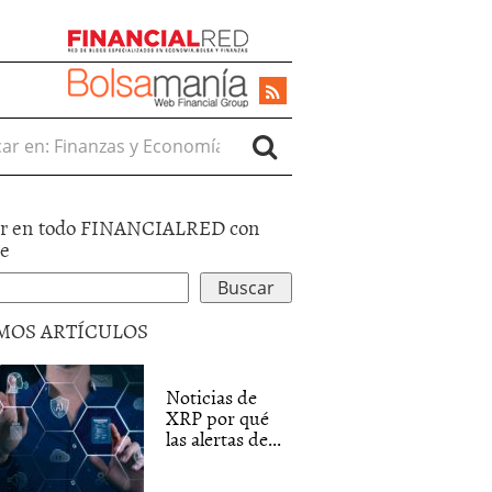
r en:
r en todo FINANCIALRED con
le
MOS ARTÍCULOS
Noticias de
XRP por qué
las alertas de...