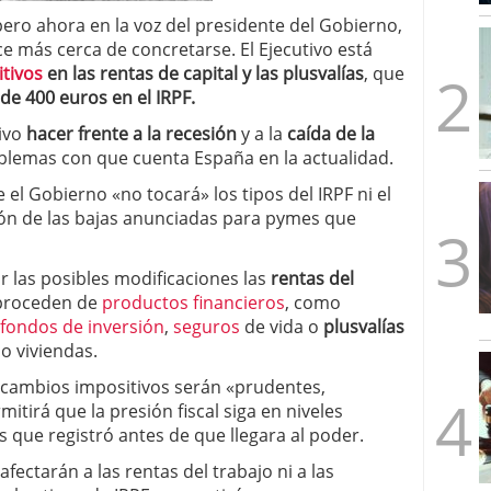
mbre de 2025
pero ahora en la voz del presidente del Gobierno,
ware punto de venta?
3 de octubre de 2025
e más cerca de concretarse. El Ejecutivo está
tivos
en las rentas de capital y las plusvalías
, que
de 400 euros en el IRPF.
ivo
hacer frente a la recesión
y a la
caída de la
oblemas con que cuenta España en la actualidad.
el Gobierno «no tocará» los tipos del IRPF ni el
ión de las bajas anunciadas para pymes que
r las posibles modificaciones las
rentas del
 proceden de
productos financieros
, como
fondos de inversión
,
seguros
de vida o
plusvalías
o viviendas.
 cambios impositivos serán «prudentes,
itirá que la presión fiscal siga en niveles
 que registró antes de que llegara al poder.
ectarán a las rentas del trabajo ni a las