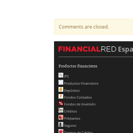
Comments are closed.
Esp
Productos Financieros
IPC
Productos Financieros
Depósitos
Fondos Cotizados
Fondos de Inversión
Créditos
Préstamos
Seguros
Tarjetas de Crédito