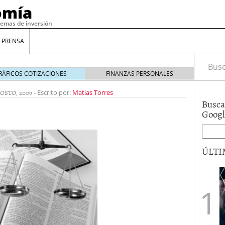
omía
temas de inversión
 PRENSA
Busca
RÁFICOS COTIZACIONES
FINANZAS PERSONALES
GOSTO, 2009
-
Escrito por:
Matias Torres
Busca
Goog
ÚLTI
gilidad: ¿Por qué el Préstamo Promotor privado
12 de diciembre de 2025
mo aprovechar esta opción para gestionar tus
re de 2025
ambién es una decisión financiera: cómo anticiparte