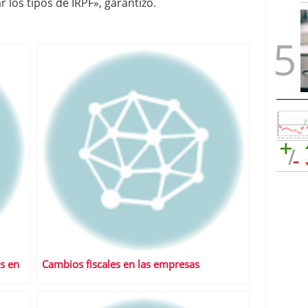
los tipos de IRPF», garantizó.
os en
Cambios fiscales en las empresas