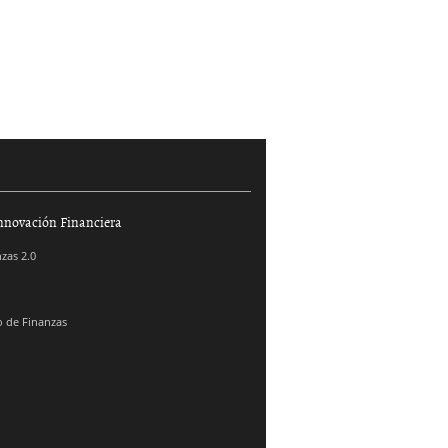
nnovación Financiera
zas 2.0
 de Finanzas