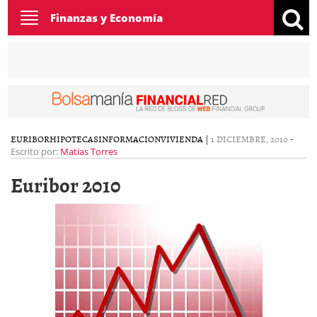
Toggle
Finanzas y Economía
navigation
EURIBOR
HIPOTECAS
INFORMACION
VIVIENDA
|
1 DICIEMBRE, 2010
-
Escrito por:
Matias Torres
Euribor 2010