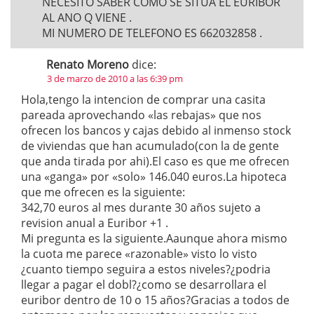
NECESITO SABER COMO SE SITUA EL EURIBOR
AL ANO Q VIENE .
MI NUMERO DE TELEFONO ES 662032858 .
Renato Moreno
dice:
3 de marzo de 2010 a las 6:39 pm
Hola,tengo la intencion de comprar una casita
pareada aprovechando «las rebajas» que nos
ofrecen los bancos y cajas debido al inmenso stock
de viviendas que han acumulado(con la de gente
que anda tirada por ahi).El caso es que me ofrecen
una «ganga» por «solo» 146.040 euros.La hipoteca
que me ofrecen es la siguiente:
342,70 euros al mes durante 30 años sujeto a
revision anual a Euribor +1 .
Mi pregunta es la siguiente.Aaunque ahora mismo
la cuota me parece «razonable» visto lo visto
¿cuanto tiempo seguira a estos niveles?¿podria
llegar a pagar el dobl?¿como se desarrollara el
euribor dentro de 10 o 15 años?Gracias a todos de