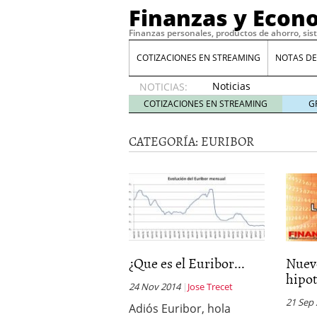
Finanzas y Econ
Finanzas personales, productos de ahorro, sis
COTIZACIONES EN STREAMING
NOTAS DE
Noticias
NOTICIAS:
de XRP
COTIZACIONES EN STREAMING
G
por qué
las
CATEGORÍA:
EURIBOR
alertas
de
whales
suelen
llegar
tarde
16
de abril
de 2026
Comparativa Costes vs A
¿Que es el Euribor...
Nuev
acelera la rentabilidad?
hipot
Meses sin intereses: Có
24 Nov 2014
Jose Trecet
compras
24 de noviemb
21 Sep
Adiós Euribor, hola
Planificar tu herencia t