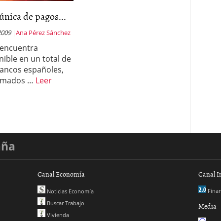
única de pagos...
2009
Ana Pérez Sánchez
 encuentra
nible en un total de
bancos españoles,
lamados …
Leer
aña
Canal Economía
Canal I
Finan
Noticias Economía
Buscar Trabajo
Media
Vivienda