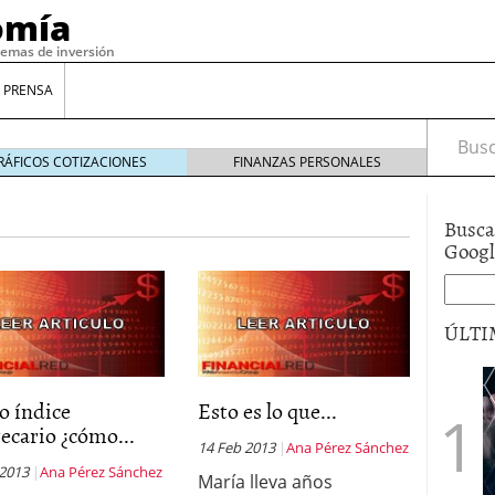
omía
temas de inversión
 PRENSA
Busca
RÁFICOS COTIZACIONES
FINANZAS PERSONALES
Busca
Goog
ÚLTI
gilidad: ¿Por qué el Préstamo Promotor privado
o índice
Esto es lo que...
12 de diciembre de 2025
ecario ¿cómo...
mo aprovechar esta opción para gestionar tus
14 Feb 2013
Ana Pérez Sánchez
re de 2025
 2013
Ana Pérez Sánchez
María lleva años
ambién es una decisión financiera: cómo anticiparte