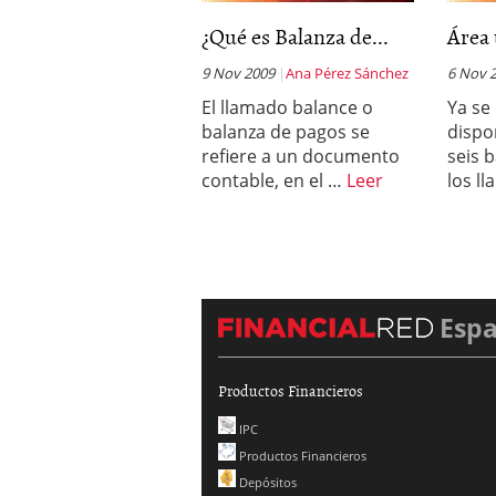
¿Qué es Balanza de...
Área 
9 Nov 2009
Ana Pérez Sánchez
6 Nov 
El llamado balance o
Ya se
balanza de pagos se
dispo
refiere a un documento
seis 
contable, en el …
Leer
los l
Esp
Productos Financieros
IPC
Productos Financieros
Depósitos