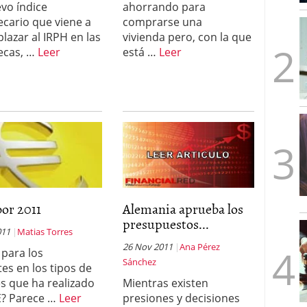
evo índice
ahorrando para
mbre de 2025
ecario que viene a
comprarse una
ware punto de venta?
3 de octubre de 2025
lazar al IRPH en las
vivienda pero, con la que
ecas, …
Leer
está …
Leer
or 2011
Alemania aprueba los
presupuestos...
011
Matias Torres
26 Nov 2011
Ana Pérez
 para los
Sánchez
tes en los tipos de
és que ha realizado
Mientras existen
E? Parece …
Leer
presiones y decisiones