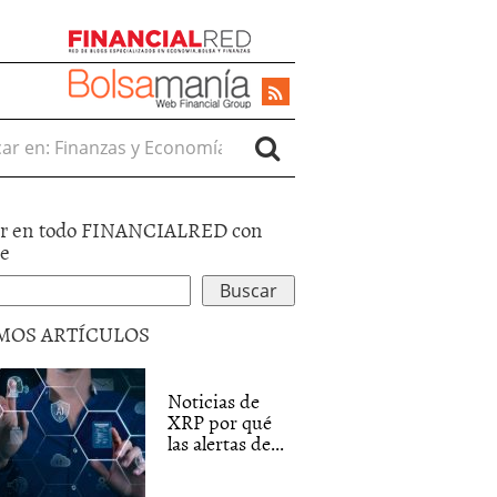
r en:
r en todo FINANCIALRED con
le
MOS ARTÍCULOS
Noticias de
XRP por qué
las alertas de...