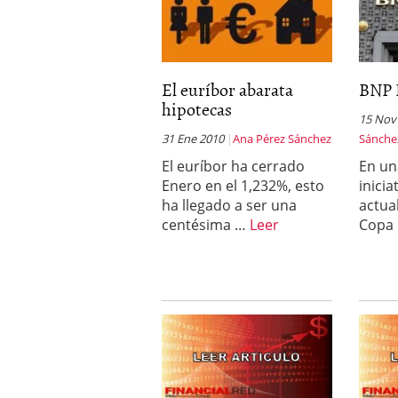
El euríbor abarata
BNP P
hipotecas
15 Nov
31 Ene 2010
Ana Pérez Sánchez
Sánche
El euríbor ha cerrado
En un
Enero en el 1,232%, esto
inicia
ha llegado a ser una
actua
centésima …
Leer
Copa