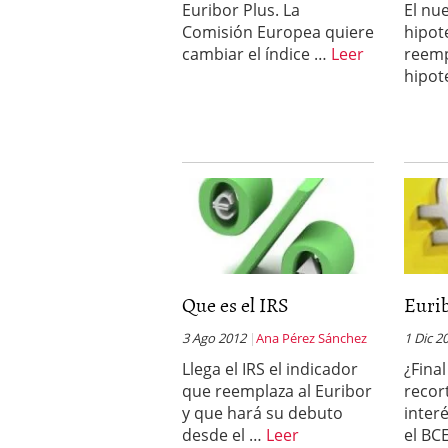
Euribor Plus. La
El nu
a los costes
21 de novie
Comisión Europea quiere
hipot
¿Cuánto cuesta un soft
cambiar el índice …
Leer
reemp
hipot
Que es el IRS
Eurib
3 Ago 2012
Ana Pérez Sánchez
1 Dic 2
Llega el IRS el indicador
¿Final
que reemplaza al Euribor
recor
y que hará su debuto
inter
desde el …
Leer
el BC