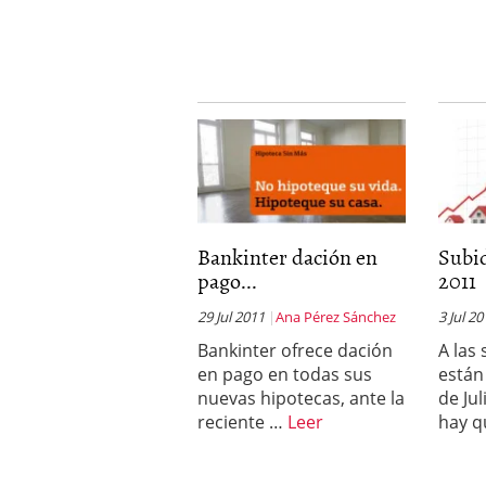
Bankinter dación en
Subid
pago...
2011
29 Jul 2011
Ana Pérez Sánchez
3 Jul 2
Bankinter ofrece dación
A las
en pago en todas sus
están
nuevas hipotecas, ante la
de Jul
reciente …
Leer
hay 