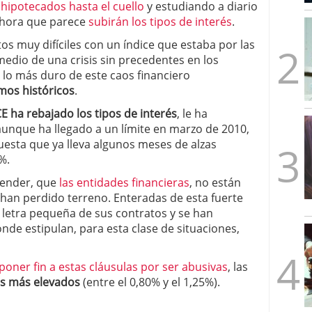
,
hipotecados hasta el cuello
y estudiando a diario
mbre de 2025
ahora que parece
subirán los tipos de interés
.
ware punto de venta?
3 de octubre de 2025
muy difíciles con un índice que estaba por las
edio de una crisis sin precedentes en los
 lo más duro de este caos financiero
mos históricos
.
CE ha rebajado los tipos de interés
, le ha
 aunque ha llegado a un límite en marzo de 2010,
esta que ya lleva algunos meses de alzas
%.
render, que
las entidades financieras
, no están
 han perdido terreno. Enteradas de esta fuerte
a letra pequeña de sus contratos y se han
nde estipulan, para esta clase de situaciones,
poner fin a estas cláusulas por ser abusivas
, las
les más elevados
(entre el 0,80% y el 1,25%).