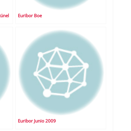
túnel
Euribor Boe
Euribor Junio 2009