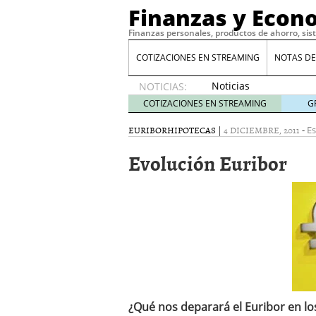
Finanzas y Econ
Finanzas personales, productos de ahorro, sis
COTIZACIONES EN STREAMING
NOTAS DE
Noticias
NOTICIAS:
de XRP
COTIZACIONES EN STREAMING
G
por qué
las
EURIBOR
HIPOTECAS
|
4 DICIEMBRE, 2011
-
Es
alertas
Evolución Euribor
de
whales
suelen
llegar
tarde
16
de abril
de 2026
Comparativa Costes vs A
acelera la rentabilidad?
Meses sin intereses: Có
compras
24 de noviemb
¿Qué nos deparará el Euribor en l
Planificar tu herencia t