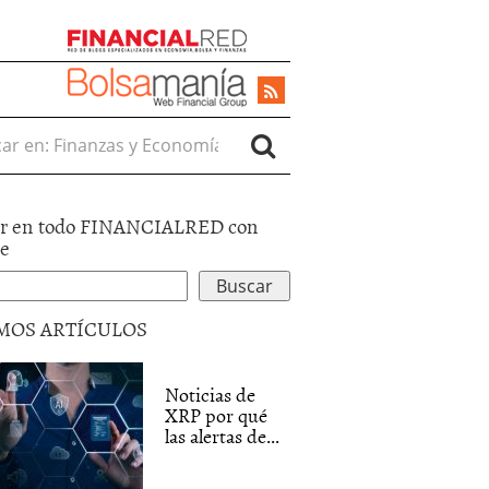
r en:
r en todo FINANCIALRED con
le
MOS ARTÍCULOS
Noticias de
XRP por qué
las alertas de...