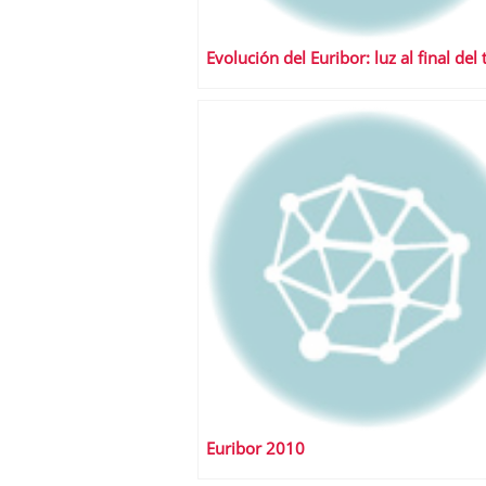
Evolución del Euribor: luz al final del 
Euribor 2010