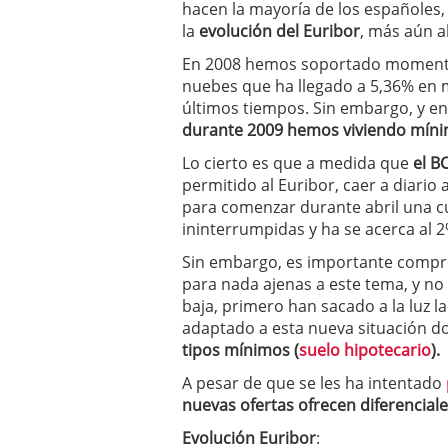
hacen la mayoría de los españoles
a los costes
21 de novie
la
evolución del Euribor
, más aún 
¿Cuánto cuesta un soft
En 2008 hemos soportado momentos 
nuebes que ha llegado a 5,36% en m
últimos tiempos. Sin embargo, y en
durante 2009 hemos viviendo
míni
Lo cierto es que a medida que
el B
permitido al Euribor, caer a diario
para comenzar durante abril una cu
ininterrumpidas y ha se acerca al 2
Sin embargo, es importante comp
para nada ajenas a este tema, y no
baja, primero han sacado a la luz l
adaptado a esta nueva situación do
tipos mínimos (
suelo hipotecario
).
A pesar de que se les ha intentado
nuevas ofertas ofrecen diferencia
Evolución Euribor
: