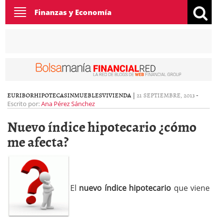
Toggle
Finanzas y Economía
navigation
EURIBOR
HIPOTECAS
INMUEBLES
VIVIENDA
|
21 SEPTIEMBRE, 2013
-
Escrito por:
Ana Pérez Sánchez
Nuevo índice hipotecario ¿cómo
me afecta?
El
nuevo índice hipotecario
que viene