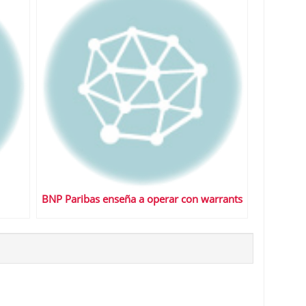
BNP Paribas enseña a operar con warrants