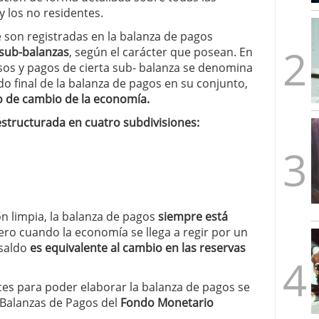
mbre de 2025
y los no residentes.
ware punto de venta?
3 de octubre de 2025
 son registradas en la balanza de pagos
 sub-balanzas
, según el carácter que posean. En
esos y pagos de cierta sub- balanza se denomina
do final de la balanza de pagos en su conjunto,
o de cambio de la economía.
structurada en cuatro subdivisiones:
ón limpia, la balanza de pagos
siempre está
ro cuando la economía se llega a regir por un
 saldo
es equivalente al cambio en las reservas
ices para poder elaborar la balanza de pagos se
 Balanzas de Pagos del
Fondo Monetario