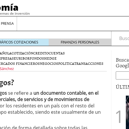
omía
temas de inversión
 PRENSA
Busca
RÁFICOS COTIZACIONES
FINANZAS PERSONALES
PAÑOLA
COTIZACIÓN
CREDITO
CUENTAS
PRESAS
EURIBOR
FONDOS
HEDGE
Busca
RCADOS FINANCIEROS
NEGOCIOS
POLITICA
TRANSACCIONES
Goog
 Sánchez
gos?
ÚLTI
agos
se refiere a
un documento contable, en el
rciales, de servicios y de movimientos de
gilidad: ¿Por qué el Préstamo Promotor privado
r los residentes en un país con el resto del
12 de diciembre de 2025
po establecido, siendo este usualmente de un
mo aprovechar esta opción para gestionar tus
re de 2025
ambién es una decisión financiera: cómo anticiparte
ción de forma detallada sobre todas las