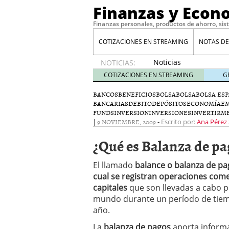
Finanzas y Econ
Finanzas personales, productos de ahorro, sis
COTIZACIONES EN STREAMING
NOTAS DE
Noticias
NOTICIAS:
de XRP
COTIZACIONES EN STREAMING
G
por qué
las
BANCOS
BENEFICIOS
BOLSA
BOLSA
BOLSA ES
BANCARIAS
DEBITO
DEPÓSITOS
alertas
ECONOMÍA
EM
FUNDS
INVERSION
INVERSIONES
INVERTIR
ME
de
|
9 NOVIEMBRE, 2009
-
Escrito por:
Ana Pérez
whales
suelen
¿Qué es Balanza de pa
llegar
tarde
16
El llamado
balance o balanza de p
de abril
de 2026
cual se registran operaciones come
Comparativa Costes vs A
capitales
que son llevadas a cabo po
acelera la rentabilidad?
mundo durante un período de tiem
Meses sin intereses: Có
año.
compras
24 de noviemb
Planificar tu herencia t
La
balanza de pagos
aporta informa