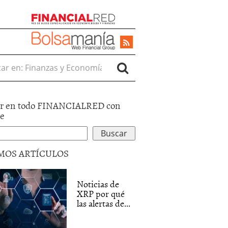
r en:
r en todo FINANCIALRED con
le
MOS ARTÍCULOS
Noticias de
XRP por qué
las alertas de...