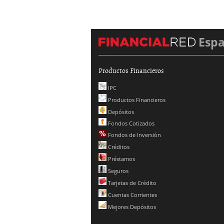
Esp
Productos Financieros
IPC
Productos Financieros
Depósitos
Fondos Cotizados
Fondos de Inversión
Créditos
Préstamos
Seguros
Tarjetas de Crédito
Cuentas Corrientes
Mejores Depósitos