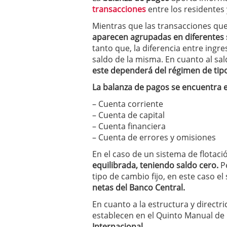
a los costes
21 de novie
transacciones
entre los residentes 
¿Cuánto cuesta un soft
Mientras que las transacciones que
aparecen agrupadas en diferentes
tanto que, la diferencia entre ingr
saldo de la misma. En cuanto al sal
este dependerá del régimen de tip
La balanza de pagos se encuentra e
– Cuenta corriente
– Cuenta de capital
– Cuenta financiera
– Cuenta de errores y omisiones
En el caso de un sistema de flotaci
equilibrada, teniendo saldo cero.
Pe
tipo de cambio fijo, en este caso el
netas del Banco Central.
En cuanto a la estructura y directr
establecen en el Quinto Manual de
Internacional.