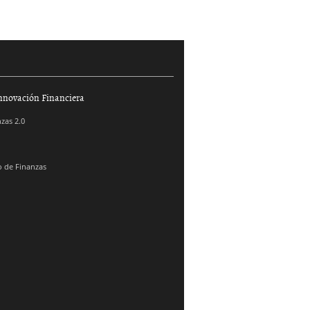
nnovación Financiera
zas 2.0
 de Finanzas