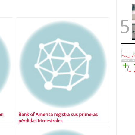
en
Bank of America registra sus primeras
pérdidas trimestrales