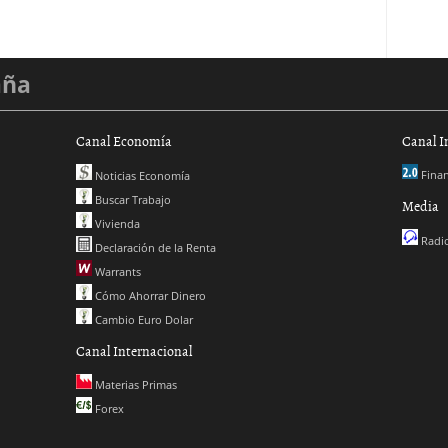
aña
Canal Economía
Canal I
Finan
Noticias Economía
Buscar Trabajo
Media
Vivienda
Radio
Declaración de la Renta
Warrants
Cómo Ahorrar Dinero
Cambio Euro Dolar
Canal Internacional
Materias Primas
Forex