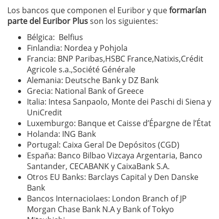
Los bancos que componen el Euribor y que
formarían
parte del Euribor Plus
son los siguientes:
Bélgica:
Belfius
Finlandia:
Nordea y Pohjola
Francia:
BNP Paribas,HSBC France,Natixis,Crédit
Agricole s.a.,Société Générale
Alemania:
Deutsche Bank y DZ Bank
Grecia:
National Bank of Greece
Italia:
Intesa Sanpaolo, Monte dei Paschi di Siena y
UniCredit
Luxemburgo:
Banque et Caisse d’Épargne de l’État
Holanda:
ING Bank
Portugal:
Caixa Geral De Depósitos (CGD)
España:
Banco Bilbao Vizcaya Argentaria, Banco
Santander, CECABANK y CaixaBank S.A.
Otros EU Banks:
Barclays Capital y Den Danske
Bank
Bancos Internaciolaes:
London Branch of JP
Morgan Chase Bank N.A y Bank of Tokyo