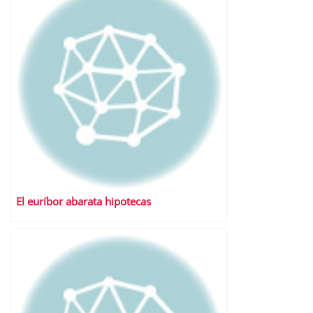
El euríbor abarata hipotecas