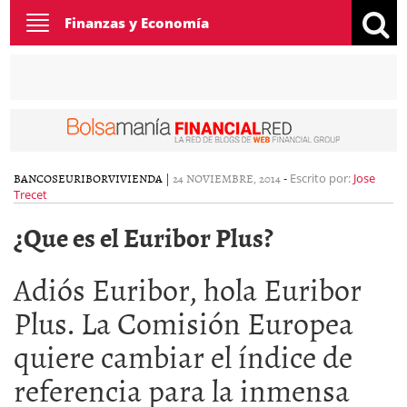
Toggle
Finanzas y Economía
navigation
BANCOS
EURIBOR
VIVIENDA
|
24 NOVIEMBRE, 2014
-
Escrito por:
Jose
Trecet
¿Que es el Euribor Plus?
Adiós Euribor, hola Euribor
Plus. La Comisión Europea
quiere cambiar el índice de
referencia para la inmensa