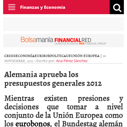
Toggle
Finanzas y Economía
navigation
CRISIS
ECONOMÍA
EURIBOR
POLITICA
UE
UNIÓN EUROPEA
|
26
NOVIEMBRE, 2011
-
Escrito por:
Ana Pérez Sánchez
Alemania aprueba los
presupuestos generales 2012
Mientras existen presiones y
decisiones que tomar a nivel
conjunto de la Unión Europea como
los
eurobonos
, el Bundestag alemán