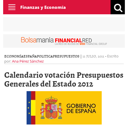
Toggle
Finanzas y Economía
navigation
ECONOMÍA
ESPAÑA
POLITICA
PRESUPUESTOS
|
11 JULIO, 2011
-
Escrito
por:
Ana Pérez Sánchez
Calendario votación Presupuestos
Generales del Estado 2012