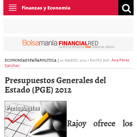
Toggle
Finanzas y Economía
navigation
ECONOMÍA
ESPAÑA
POLITICA
|
30 MARZO, 2012
-
Escrito por:
Ana Pérez
Sánchez
Presupuestos Generales del
Estado (PGE) 2012
Rajoy ofrece los