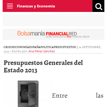
Toggle
Finanzas y Economía
navigation
CRISIS
ECONOMÍA
ESPAÑA
POLITICA
PRESUPUESTOS
|
24 SEPTIEMBRE,
2012
-
Escrito por:
Ana Pérez Sánchez
Presupuestos Generales del
Estado 2013
Entre las