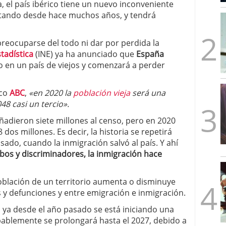
, el país ibérico tiene un nuevo inconveniente
mbre de 2025
estando desde hace muchos años, y tendrá
ware punto de venta?
3 de octubre de 2025
eocuparse del todo ni dar por perdida la
tadística
(INE) ya ha anunciado que
España
do en un país de viejos y comenzará a perder
ico
ABC
,
«en 2020 la
población vieja
será una
48 casi un tercio».
adieron siete millones al censo, pero en 2020
dos millones. Es decir, la historia se repetirá
sado, cuando la inmigración salvó al país. Y ahí
bos y discriminadores, la inmigración hace
oblación de un territorio aumenta o disminuye
 y defunciones y entre emigración e inmigración.
o ya desde el año pasado se está iniciando una
ablemente se prolongará hasta el 2027, debido a