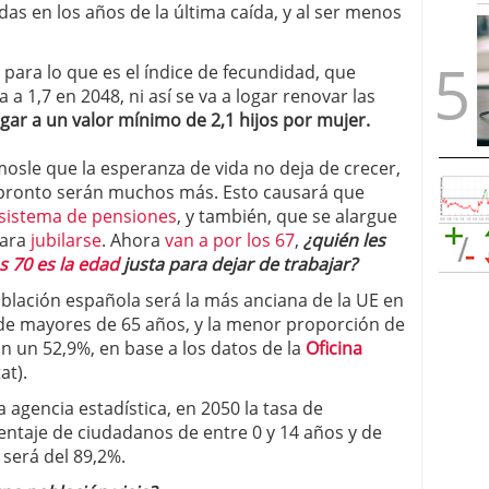
as en los años de la última caída, y al ser menos
para lo que es el índice de fecundidad, que
 a 1,7 en 2048, ni así se va a logar renovar las
gar a un valor mínimo de 2,1 hijos por mujer.
osle que la esperanza de vida no deja de crecer,
y pronto serán muchos más. Esto causará que
sistema de pensiones
, y también, que se alargue
para
jubilarse
. Ahora
van a por los 67
,
¿quién les
s 70 es la edad
justa para dejar de trabajar?
población española será la más anciana de la UE en
 de mayores de 65 años, y la menor proporción de
n un 52,9%, en base a los datos de la
Oficina
at).
a agencia estadística, en 2050 la tasa de
ntaje de ciudadanos de entre 0 y 14 años y de
 será del 89,2%.