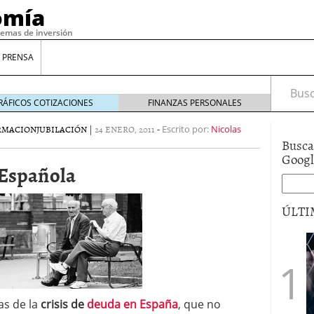
omía
temas de inversión
 PRENSA
Busca
RÁFICOS COTIZACIONES
FINANZAS PERSONALES
RMACION
JUBILACIÓN
|
24 ENERO, 2011
-
Escrito por:
Nicolas
Busca
Goog
 Española
ÚLTI
gilidad: ¿Por qué el Préstamo Promotor privado
12 de diciembre de 2025
mo aprovechar esta opción para gestionar tus
re de 2025
as de la
crisis de
deuda en España
, que no
ambién es una decisión financiera: cómo anticiparte