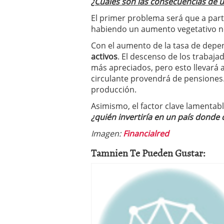
¿Cuáles son las consecuencias de u
El primer problema será que a part
habiendo un aumento vegetativo ne
Con el aumento de la tasa de depe
activos
. El descenso de los trabaja
más apreciados, pero esto llevará
circulante provendrá de pensiones.
producción.
Asimismo, el factor clave lamentab
¿quién invertiría en un país donde
Imagen
:
Financialred
Tamnien Te Pueden Gustar: