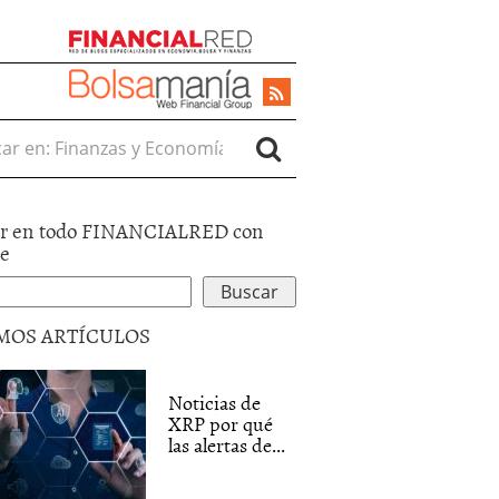
r en:
r en todo FINANCIALRED con
le
MOS ARTÍCULOS
Noticias de
XRP por qué
las alertas de...