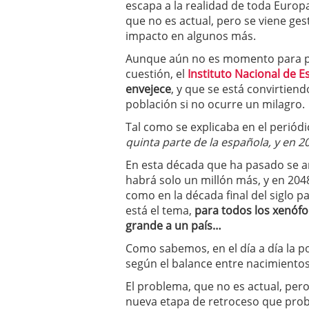
escapa a la realidad de toda Europa
a los costes
21 de novie
que no es actual, pero se viene g
¿Cuánto cuesta un soft
impacto en algunos más.
Aunque aún no es momento para pr
cuestión, el
Instituto Nacional de Es
envejece
, y que se está convirtien
población si no ocurre un milagro.
Tal como se explicaba en el periód
quinta parte de la española, y en 20
En esta década que ha pasado se añ
habrá solo un millón más, y en 2048 
como en la década final del siglo pa
está el tema,
para todos los xenófo
grande a un país…
Como sabemos, en el día a día la p
según el balance entre nacimientos
El problema, que no es actual, per
nueva etapa de retroceso que prob