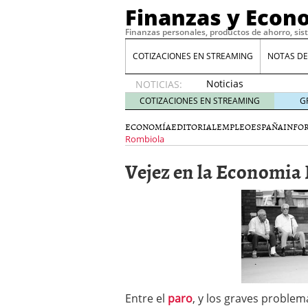
Finanzas y Econ
Finanzas personales, productos de ahorro, sis
COTIZACIONES EN STREAMING
NOTAS DE
Noticias
NOTICIAS:
de XRP
COTIZACIONES EN STREAMING
G
por qué
las
ECONOMÍA
EDITORIAL
EMPLEO
ESPAÑA
INFO
alertas
Rombiola
de
Vejez en la Economia
whales
suelen
llegar
tarde
16
de abril
de 2026
Comparativa Costes vs A
acelera la rentabilidad?
Meses sin intereses: Có
compras
24 de noviemb
Entre el
paro
, y los graves problem
Planificar tu herencia t