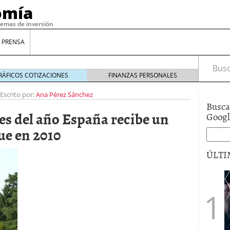
omía
temas de inversión
 PRENSA
Busca
RÁFICOS COTIZACIONES
FINANZAS PERSONALES
Escrito por:
Ana Pérez Sánchez
Busca
es del año España recibe un
Goog
ue en 2010
ÚLTI
gilidad: ¿Por qué el Préstamo Promotor privado
12 de diciembre de 2025
mo aprovechar esta opción para gestionar tus
re de 2025
ambién es una decisión financiera: cómo anticiparte