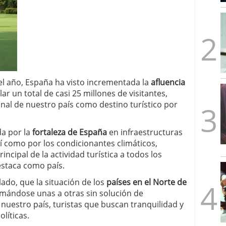
mbre de 2025
ware punto de venta?
3 de octubre de 2025
l año, España ha visto incrementada la
afluencia
r un total de casi 25 millones de visitantes,
onal de nuestro país como destino turístico por
a por la
fortaleza de España
en infraestructuras
así como por los condicionantes climáticos,
ncipal de la actividad turística a todos los
estaca como país.
ado, que la situación de los
países en el Norte de
sumándose unas a otras sin solución de
 nuestro país, turistas que buscan tranquilidad y
olíticas.