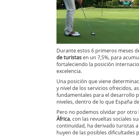
a los costes
21 de novie
¿Cuánto cuesta un soft
Durante estos 6 primeros meses de
de turistas
en un 7,5%, para acumula
fortaleciendo la posición internaci
excelencia.
Una posición que viene determinad
y nivel de los servicios ofrecidos, 
fundamentales para el desarrollo pri
niveles, dentro de lo que España d
Pero no podemos olvidar por otro l
África
, con las revueltas sociales 
continuidad, ha derivado turistas a
huyen de las posibles dificultades p