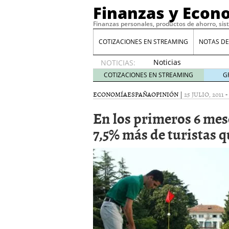
Finanzas y Econ
Finanzas personales, productos de ahorro, sis
COTIZACIONES EN STREAMING
NOTAS DE
Noticias
NOTICIAS:
de XRP
COTIZACIONES EN STREAMING
G
por qué
las
ECONOMÍA
ESPAÑA
OPINIÓN
|
25 JULIO, 2011
-
alertas
En los primeros 6 mes
de
whales
7,5% más de turistas q
suelen
llegar
tarde
16
de abril
de 2026
Comparativa Costes vs A
acelera la rentabilidad?
Meses sin intereses: Có
compras
24 de noviemb
Planificar tu herencia t