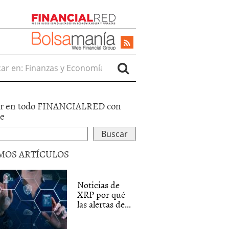
r en:
r en todo FINANCIALRED con
le
MOS ARTÍCULOS
Noticias de
XRP por qué
las alertas de...