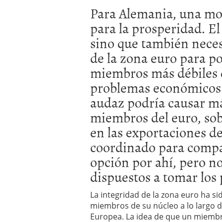
a los costes
21 de novie
Para Alemania, una mon
¿Cuánto cuesta un soft
para la prosperidad. El
sino que también neces
de la zona euro para pod
miembros más débiles d
problemas económicos 
audaz podría causar má
miembros del euro, sob
en las exportaciones d
coordinado para compar
opción por ahí, pero no
dispuestos a tomar los 
La integridad de la zona euro ha s
miembros de su núcleo a lo largo de
Europea. La idea de que un miemb