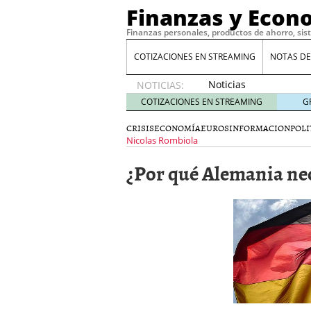
Finanzas y Econ
Finanzas personales, productos de ahorro, sis
COTIZACIONES EN STREAMING
NOTAS DE
Noticias
NOTICIAS:
de XRP
COTIZACIONES EN STREAMING
G
por qué
las
CRISIS
ECONOMÍA
EUROS
INFORMACION
POLI
alertas
Nicolas Rombiola
de
¿Por qué Alemania nec
whales
suelen
llegar
tarde
16
de abril
de 2026
Comparativa Costes vs A
acelera la rentabilidad?
Meses sin intereses: Có
compras
24 de noviemb
Planificar tu herencia t