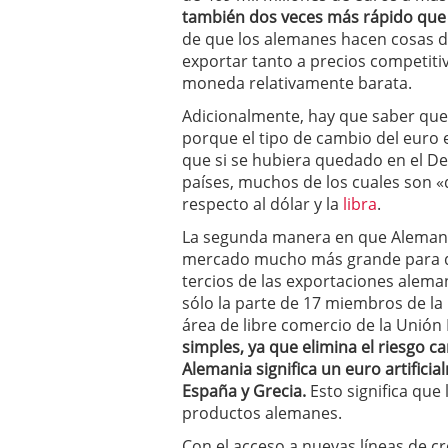
también dos veces más rápido que 
de que los alemanes hacen cosas de
exportar tanto a precios competit
moneda relativamente barata.
Adicionalmente, hay que saber que
porque el tipo de cambio del euro es
que si se hubiera quedado en el De
países, muchos de los cuales son «d
respecto al dólar y la
libra
.
La segunda manera en que Alemania
mercado mucho más grande para de
tercios de las exportaciones alema
sólo la parte de 17 miembros de l
área de libre comercio de la Unión
simples, ya que elimina el riesgo c
Alemania significa un euro artific
España y Grecia.
Esto significa que
productos alemanes.
Con el acceso a nuevas líneas de cr