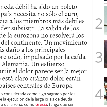
mbre de 2025
eda débil ha sido un boleto
ware punto de venta?
3 de octubre de 2025
 país necesita no sólo el
euro
,
ita a los miembros más débiles
er subsistir. La salida de los
e la eurozona no resolverá los
del continente. Un movimiento
s daño a los principales
re todo, impulsado por la caída
e Alemania. Un esfuerzo
tir el dolor parece ser la mejor
 está claro cuánto dolor están
países centrales de Europa.
ido considerada como algo sagrado por los
 la ejecución de la larga crisis de deuda
ro de la zona, como
Grecia
, tenga que ser