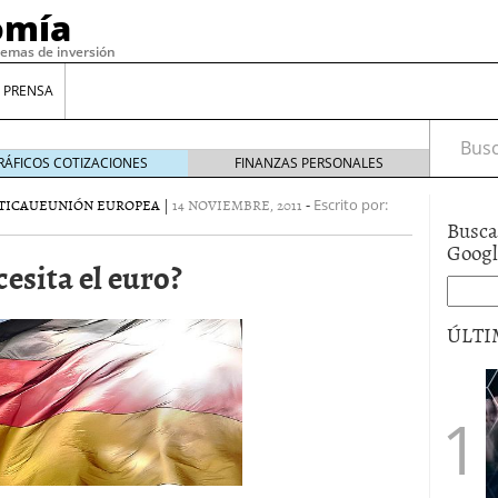
omía
temas de inversión
 PRENSA
Busca
RÁFICOS COTIZACIONES
FINANZAS PERSONALES
TICA
UE
UNIÓN EUROPEA
|
14 NOVIEMBRE, 2011
-
Escrito por:
Busca
Goog
esita el euro?
ÚLTI
gilidad: ¿Por qué el Préstamo Promotor privado
12 de diciembre de 2025
mo aprovechar esta opción para gestionar tus
re de 2025
ambién es una decisión financiera: cómo anticiparte