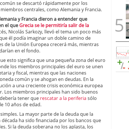
 común se descartó rápidamente por los
os miembros centrales, como Alemania y Francia.
emania y Francia dieron a entender que
en el que
Grecia se le permitiría salir de la
ncés, Nicolás Sarkozy, llevó el tema un poco más
 que él podía imaginar un doble camino de
s de la Unión Europea crecerá más, mientras
arían en el fondo.
ue esto significa que una pequeña zona del euro
onde los miembros principales del euro se unen
aria y fiscal, mientras que las naciones
 moneda común y se ahogan en deudas. En la
lución a una creciente crisis económica europea
r. Los miembros principales han sido buenos
 debería tener que
rescatar a la periferia
sólo
e 10 años de edad.
 simples. La mayor parte de la deuda que la
a década ha sido financiada por los bancos que
es. Si la deuda soberana no los aplasta, los