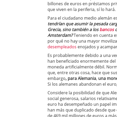
billones de euros en préstamos pri
que viven en la periferia, sí lo hará.
Para el ciudadano medio alemán es
tendrían que asumir la pesada car
Grecia, sino también a los
bancos
c
Amsterdam?
Teniendo en cuenta es
por qué no hay una mayor moviliz
desempleados
enojados y acampar 
Es probablemente debido a una ver
han beneficiado enormemente del e
moneda artificialmente débil. Nor
que, entre otras cosa, hace que sus
embargo
, para Alemania
,
una moned
Si los alemanes abandonan el euro,
Considere la posibilidad de que Al
social generosa, salarios relativam
euro ha desempeñado un papel imp
han más que duplicado desde que e
de 469 mil millones de euros a más 