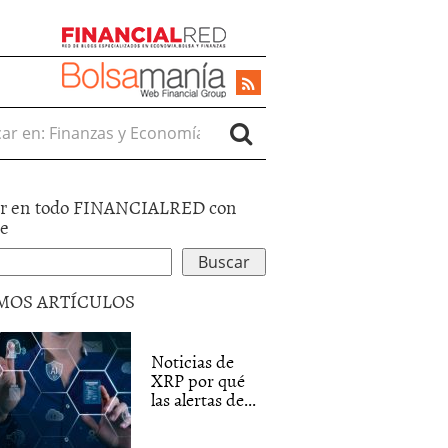
r en:
r en todo FINANCIALRED con
le
MOS ARTÍCULOS
Noticias de
XRP por qué
las alertas de...