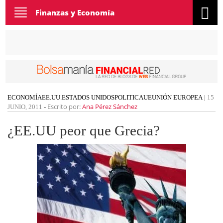
Toggle
Finanzas y Economía
navigation
ECONOMÍA
EE.UU.
ESTADOS UNIDOS
POLITICA
UE
UNIÓN EUROPEA
|
15
Escrito por:
Ana Pérez Sánchez
JUNIO, 2011
-
¿EE.UU peor que Grecia?