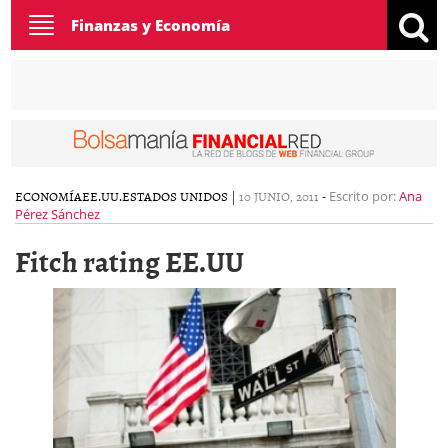
Toggle
Finanzas y Economía
navigation
ECONOMÍA
EE.UU.
ESTADOS UNIDOS
|
10 JUNIO, 2011
-
Escrito por:
Ana
Pérez Sánchez
Fitch rating EE.UU