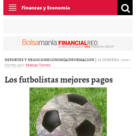
Toggle
Finanzas y Economía
navigation
DEPORTES Y NEGOCIOS
ECONOMÍA
INFORMACION
|
28 FEBRERO, 2009
-
Escrito por:
Matias Torres
Los futbolistas mejores pagos