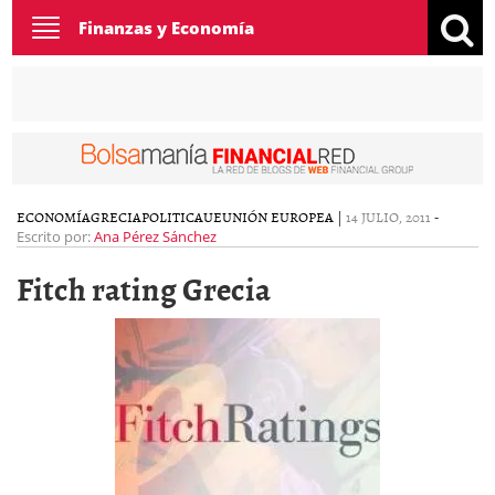
Toggle
Finanzas y Economía
navigation
ECONOMÍA
GRECIA
POLITICA
UE
UNIÓN EUROPEA
|
14 JULIO, 2011
-
Escrito por:
Ana Pérez Sánchez
Fitch rating Grecia