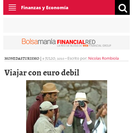
Toggle
Finanzas y Economía
navigation
MONEDAS
TURISMO
|
9 JULIO, 2010
-
Escrito por:
Nicolas Rombiola
Viajar con euro debil