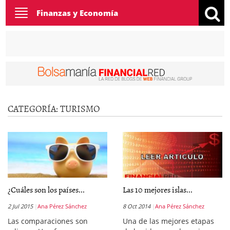
Toggle
Finanzas y Economía
navigation
CATEGORÍA:
TURISMO
¿Cuáles son los países...
Las 10 mejores islas...
2 Jul 2015
Ana Pérez Sánchez
8 Oct 2014
Ana Pérez Sánchez
Las comparaciones son
Una de las mejores etapas