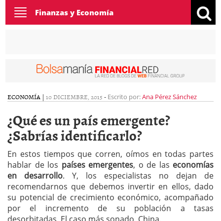
Toggle
Finanzas y Economía
navigation
ECONOMÍA
|
10 DICIEMBRE, 2015
-
Escrito por:
Ana Pérez Sánchez
¿Qué es un país emergente?
¿Sabrías identificarlo?
En estos tiempos que corren, oímos en todas partes
hablar de los
países emergentes
, o de las
economías
en desarrollo
. Y, los especialistas no dejan de
recomendarnos que debemos invertir en ellos, dado
su potencial de crecimiento económico, acompañado
por el incremento de su población a tasas
desorbitadas. El caso más sonado, China.