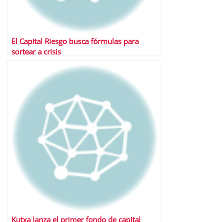
El Capital Riesgo busca fórmulas para
sortear a crisis
Kutxa lanza el primer fondo de capital