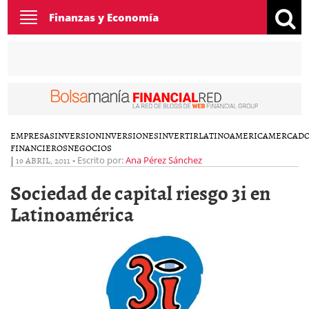
Toggle
Finanzas y Economía
navigation
EMPRESAS
INVERSION
INVERSIONES
INVERTIR
LATINOAMERICA
MERCAD
FINANCIEROS
NEGOCIOS
|
19 ABRIL, 2011
-
Escrito por:
Ana Pérez Sánchez
Sociedad de capital riesgo 3i en
Latinoamérica