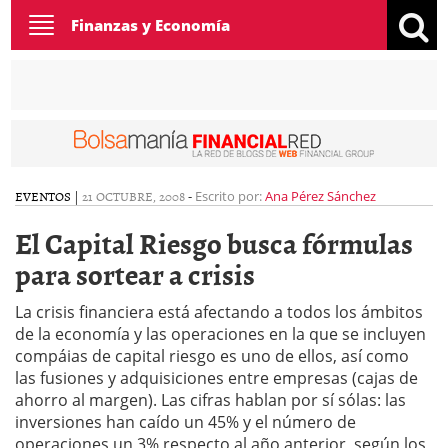
Toggle
Finanzas y Economía
navigation
EVENTOS
|
21 OCTUBRE, 2008
-
Escrito por:
Ana Pérez Sánchez
El Capital Riesgo busca fórmulas
para sortear a crisis
La crisis financiera está afectando a todos los ámbitos
de la economía y las operaciones en la que se incluyen
compáias de capital riesgo es uno de ellos, así como
las fusiones y adquisiciones entre empresas (cajas de
ahorro al margen). Las cifras hablan por sí sólas: las
inversiones han caído un 45% y el número de
operaciones un 3% respecto al año anterior, según los