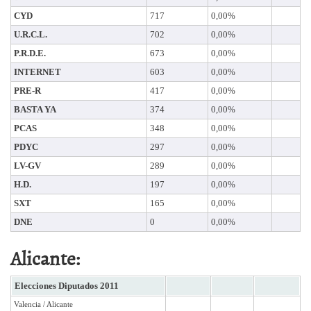
CYD
717
0,00%
U.R.C.L.
702
0,00%
P.R.D.E.
673
0,00%
INTERNET
603
0,00%
PRE-R
417
0,00%
BASTA YA
374
0,00%
PCAS
348
0,00%
PDYC
297
0,00%
LV-GV
289
0,00%
H.D.
197
0,00%
SXT
165
0,00%
DNE
0
0,00%
Alicante:
Elecciones Diputados 2011
Valencia / Alicante