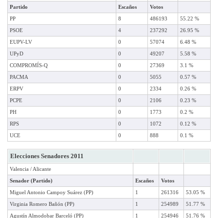
Partido
Escaños
Votos
PP
8
486193
55.22 %
PSOE
4
237292
26.95 %
EUPV-LV
0
57074
6.48 %
UPyD
0
49207
5.58 %
COMPROMÍS-Q
0
27369
3.1 %
PACMA
0
5055
0.57 %
ERPV
0
2334
0.26 %
PCPE
0
2106
0.23 %
PH
0
1773
0.2 %
RPS
0
1072
0.12 %
UCE
0
888
0.1 %
Elecciones Senadores 2011
Valencia / Alicante
Senador (Partido)
Escaños
Votos
Miguel Antonio Campoy Suárez (PP)
1
261316
53.05 %
Virginia Romero Bañón (PP)
1
254989
51.77 %
Agustín Almodobar Barceló (PP)
1
254946
51.76 %