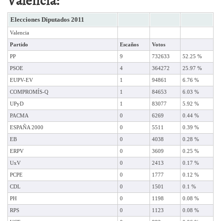
Elecciones Diputados 2011
Valencia
Partido
Escaños
Votos
PP
9
732633
52.25 %
PSOE
4
364272
25.97 %
EUPV-EV
1
94861
6.76 %
COMPROMÍS-Q
1
84653
6.03 %
UPyD
1
83077
5.92 %
PACMA
0
6269
0.44 %
ESPAÑA 2000
0
5511
0.39 %
EB
0
4038
0.28 %
ERPV
0
3609
0.25 %
UxV
0
2413
0.17 %
PCPE
0
1777
0.12 %
CDL
0
1501
0.1 %
PH
0
1198
0.08 %
RPS
0
1123
0.08 %