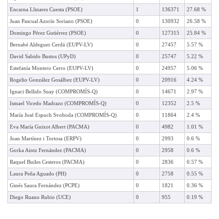
Encarna Llinares Cuesta (PSOE)
1
136371
27.68 %
Juan Pascual Azorín Soriano (PSOE)
0
130932
26.58 %
Domingo Pérez Gutiérrez (PSOE)
0
127315
25.84 %
Bernabé Aldeguer Cerdá (EUPV-LV)
0
27457
5.57 %
David Sabido Bustos (UPyD)
0
25747
5.22 %
Estefanía Montero Cerro (EUPV-LV)
0
24957
5.06 %
Rogelio González Gosálbez (EUPV-LV)
0
20916
4.24 %
Ignaci Bellido Suay (COMPROMÍS-Q)
0
14671
2.97 %
Ismael Vicedo Madrazo (COMPROMÍS-Q)
0
12352
2.5 %
María José Espuch Svoboda (COMPROMÍS-Q)
0
11864
2.4 %
Eva María Guixot Albert (PACMA)
0
4982
1.01 %
Joan Martínez i Tortosa (ERPV)
0
2993
0.6 %
Gorka Aintz Fernández (PACMA)
0
2958
0.6 %
Raquel Builes Cesteros (PACMA)
0
2836
0.57 %
Laura Peña Aguado (PH)
0
2758
0.55 %
Ginés Saura Fernández (PCPE)
0
1821
0.36 %
Diego Ruano Rubio (UCE)
0
955
0.19 %