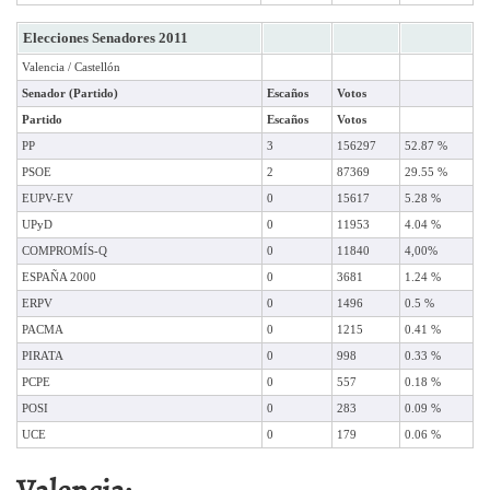
Elecciones Senadores 2011
Valencia / Castellón
Senador (Partido)
Escaños
Votos
Partido
Escaños
Votos
PP
3
156297
52.87 %
PSOE
2
87369
29.55 %
EUPV-EV
0
15617
5.28 %
UPyD
0
11953
4.04 %
COMPROMÍS-Q
0
11840
4,00%
ESPAÑA 2000
0
3681
1.24 %
ERPV
0
1496
0.5 %
PACMA
0
1215
0.41 %
PIRATA
0
998
0.33 %
PCPE
0
557
0.18 %
POSI
0
283
0.09 %
UCE
0
179
0.06 %
Valencia: