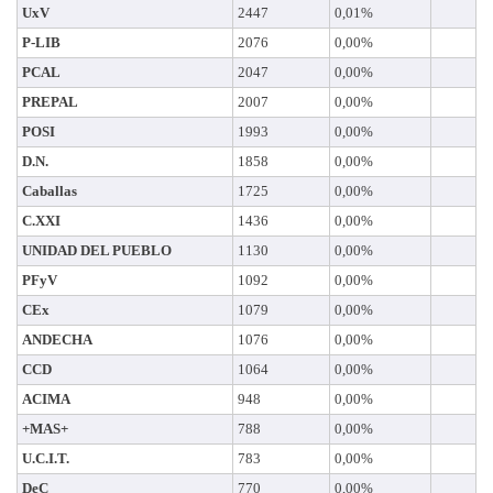
UxV
2447
0,01%
P-LIB
2076
0,00%
PCAL
2047
0,00%
PREPAL
2007
0,00%
POSI
1993
0,00%
D.N.
1858
0,00%
Caballas
1725
0,00%
C.XXI
1436
0,00%
UNIDAD DEL PUEBLO
1130
0,00%
PFyV
1092
0,00%
CEx
1079
0,00%
ANDECHA
1076
0,00%
CCD
1064
0,00%
ACIMA
948
0,00%
+MAS+
788
0,00%
U.C.I.T.
783
0,00%
DeC
770
0,00%