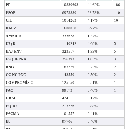
PP
10830693
44,62%
186
PSOE
6973880
28,73%
110
CiU
1014263
4,17%
16
IU-LV
1680810
6,92%
11
AMAIUR
333628
1,37%
7
UPyD
1140242
4,69%
5
EAJ-PNV
323517
1,33%
5
ESQUERRA
256393
1,05%
3
BNG
183279
0,75%
2
CC-NC-PNC
143550
0,59%
2
COMPROMÍS-Q
125150
0,51%
1
FAC
99173
0,40%
1
GBAI
42411
0,17%
1
EQUO
215776
0,88%
PACMA
101557
0,41%
Eb
97706
0,40%