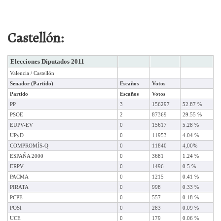
Castellón:
Elecciones Diputados 2011
Valencia / Castellón
Senador (Partido)
Escaños
Votos
Partido
Escaños
Votos
PP
3
156297
52.87 %
PSOE
2
87369
29.55 %
EUPV-EV
0
15617
5.28 %
UPyD
0
11953
4.04 %
COMPROMÍS-Q
0
11840
4,00%
ESPAÑA 2000
0
3681
1.24 %
ERPV
0
1496
0.5 %
PACMA
0
1215
0.41 %
PIRATA
0
998
0.33 %
PCPE
0
557
0.18 %
POSI
0
283
0.09 %
UCE
0
179
0.06 %