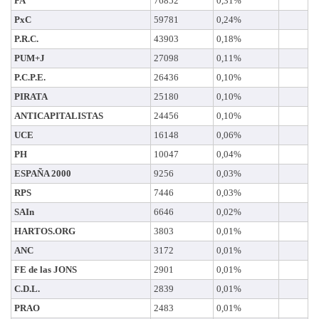
PA
76852
0,31%
PxC
59781
0,24%
P.R.C.
43903
0,18%
PUM+J
27098
0,11%
P.C.P.E.
26436
0,10%
PIRATA
25180
0,10%
ANTICAPITALISTAS
24456
0,10%
UCE
16148
0,06%
PH
10047
0,04%
ESPAÑA 2000
9256
0,03%
RPS
7446
0,03%
SAIn
6646
0,02%
HARTOS.ORG
3803
0,01%
ANC
3172
0,01%
FE de las JONS
2901
0,01%
C.D.L.
2839
0,01%
PRAO
2483
0,01%