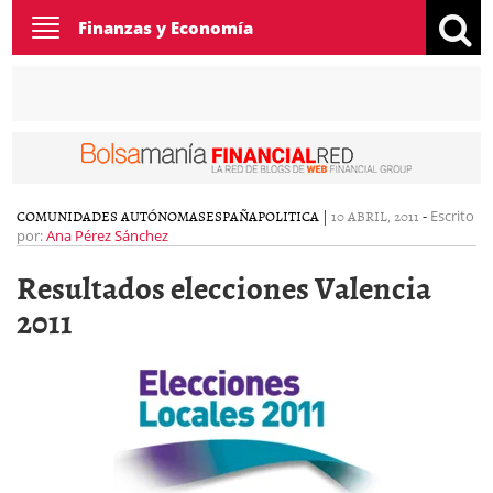
Toggle
Finanzas y Economía
navigation
COMUNIDADES AUTÓNOMAS
ESPAÑA
POLITICA
|
10 ABRIL, 2011
-
Escrito
por:
Ana Pérez Sánchez
Resultados elecciones Valencia
2011