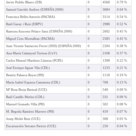
Javier Pulido Blasco (EB)
0
4560
0.79 %
Samuel Garrido Andreu (ESPAÑA 2000)
0
3684
0.64 %
Francisca Belles Amorós (PACMA)
0
3114
0.54 %
Raül Garay i Ruiz (ERPV)
0
2988
0.52 %
Ramona Azucena Pelayo Sanz (ESPAÑA 2000)
0
2602
0.45 %
Miguel Cruz Montalban (PACMA)
0
2585
0.45 %
Juan Vicente Santacreu Ferrer (IND) (ESPAÑA 2000)
0
2204
0.38 %
Ana María Calatayud Tortosa (UxV)
0
2168
0.37 %
Carlos Manuel Martínez Llaneza (PCPE)
0
1308
0.22 %
José Enrique Aguar Vila (CDL)
0
1233
0.21 %
Beatriz Palanca Reyes (PH)
0
1118
0.19 %
María Isabel Esparza Camarena (CDL)
0
768
0.13 %
Mª Rosa Borja Bartual (UCE)
0
549
0.09 %
Raúl Castillo Merlos (CDL)
0
531
0.09 %
Manuel Granado Villa (PH)
0
502
0.08 %
M. Begoña Ramírez Marrero (PH)
0
419
0.07 %
Josep Moltó Ruiz (UCE)
0
308
0.05 %
Encarnación Serrano Paricio (UCE)
0
250
0.04 %