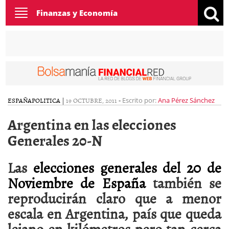
Toggle
Finanzas y Economía
navigation
ESPAÑA
POLITICA
|
19 OCTUBRE, 2011
-
Escrito por:
Ana Pérez Sánchez
Argentina en las elecciones
Generales 20-N
Las
elecciones generales del 20 de
Noviembre de España
también se
reproducirán claro que a menor
escala en Argentina, país que queda
lejano en kilómetros pero tan cerca