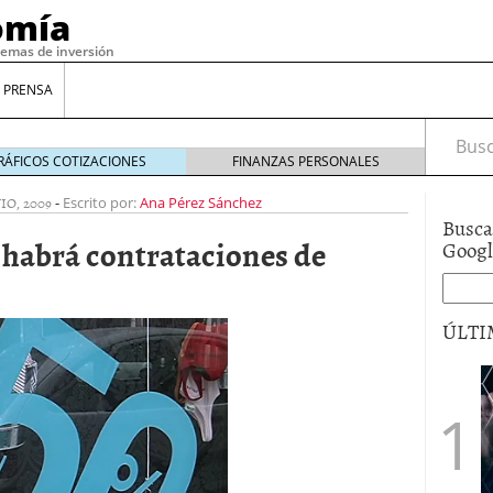
omía
temas de inversión
 PRENSA
Busca
RÁFICOS COTIZACIONES
FINANZAS PERSONALES
IO, 2009
-
Escrito por:
Ana Pérez Sánchez
Busca
 habrá contrataciones de
Goog
ÚLTI
gilidad: ¿Por qué el Préstamo Promotor privado
12 de diciembre de 2025
mo aprovechar esta opción para gestionar tus
re de 2025
ambién es una decisión financiera: cómo anticiparte