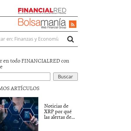
r en:
r en todo FINANCIALRED con
le
MOS ARTÍCULOS
Noticias de
XRP por qué
las alertas de...