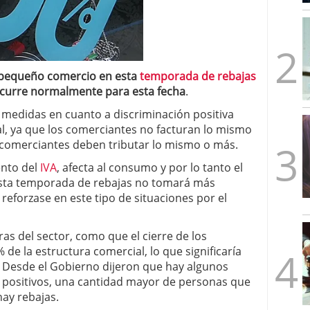
mbre de 2025
ware punto de venta?
3 de octubre de 2025
 pequeño comercio en esta
temporada de rebajas
urre normalmente para esta fecha
.
 medidas en cuanto a discriminación positiva
al, ya que los comerciantes no facturan lo mismo
 comerciantes deben tributar lo mismo o más.
mento del
IVA
, afecta al consumo y por lo tanto el
sta temporada de rebajas no tomará más
eforzase en este tipo de situaciones por el
ras del sector, como que el cierre de los
% de la estructura comercial, lo que significaría
s. Desde el Gobierno dijeron que hay algunos
positivos, una cantidad mayor de personas que
ay rebajas.