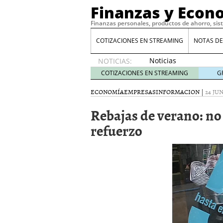
Finanzas y Econ
Finanzas personales, productos de ahorro, sis
COTIZACIONES EN STREAMING
NOTAS DE
Noticias
NOTICIAS:
de XRP
COTIZACIONES EN STREAMING
G
por qué
las
ECONOMÍA
EMPRESAS
INFORMACION
|
24 JUN
alertas
Rebajas de verano: no
de
whales
refuerzo
suelen
llegar
tarde
16
de abril
de 2026
Comparativa Costes vs A
acelera la rentabilidad?
Meses sin intereses: Có
compras
24 de noviemb
Planificar tu herencia t