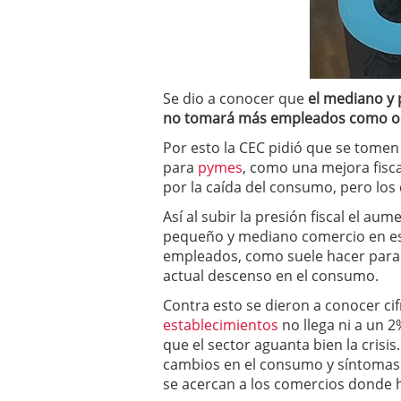
a los costes
21 de novie
¿Cuánto cuesta un soft
Se dio a conocer que
el mediano y
no tomará más empleados como oc
Por esto la CEC pidió que se tomen
para
pymes
, como una mejora fisc
por la caída del consumo, pero los
Así al subir la presión fiscal el au
pequeño y mediano comercio en e
empleados, como suele hacer para r
actual descenso en el consumo.
Contra esto se dieron a conocer cif
establecimientos
no llega ni a un 2
que el sector aguanta bien la crisi
cambios en el consumo y síntomas 
se acercan a los comercios donde h