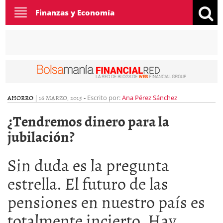
Toggle
Finanzas y Economía
navigation
AHORRO
|
16 MARZO, 2015
-
Escrito por:
Ana Pérez Sánchez
¿Tendremos dinero para la
jubilación?
Sin duda es la pregunta
estrella. El futuro de las
pensiones en nuestro país es
totalmente incierto. Hay