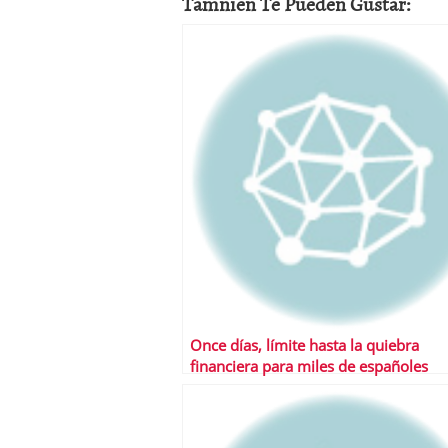
Tamnien Te Pueden Gustar:
Once días, límite hasta la quiebra
financiera para miles de españoles