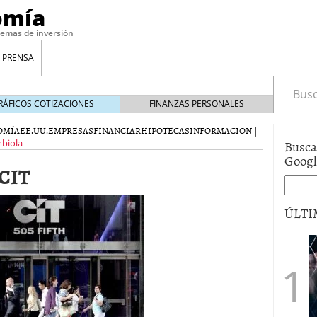
omía
temas de inversión
 PRENSA
Busca
RÁFICOS COTIZACIONES
FINANZAS PERSONALES
OMÍA
EE.UU.
EMPRESAS
FINANCIAR
HIPOTECAS
INFORMACION
|
Busca
biola
Goog
 CIT
ÚLTI
gilidad: ¿Por qué el Préstamo Promotor privado
12 de diciembre de 2025
mo aprovechar esta opción para gestionar tus
re de 2025
ambién es una decisión financiera: cómo anticiparte