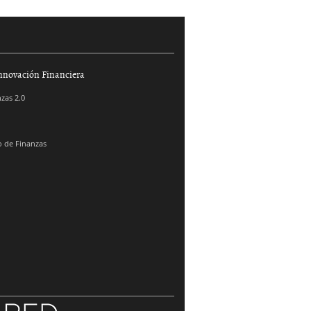
nnovación Financiera
zas 2.0
 de Finanzas