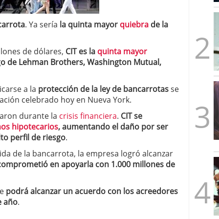
mbre de 2025
ware punto de venta?
3 de octubre de 2025
carrota
. Ya sería
la quinta mayor
quiebra
de la
llones de dólares,
CIT es la
quinta mayor
go de Lehman Brothers, Washington Mutual,
icarse a la
protección de la ley de bancarrotas
se
ación celebrado hoy en Nueva York.
iaron durante la
crisis financiera
.
CIT se
os hipotecarios
, aumentando el daño por ser
to perfil de riesgo
.
ida de la bancarrota, la empresa logró alcanzar
 comprometió en apoyarla con 1.000 millones de
ue
podrá alcanzar un acuerdo con los acreedores
e año
.