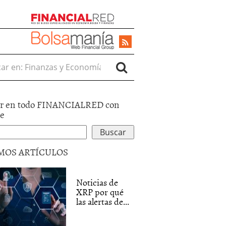
r en:
r en todo FINANCIALRED con
le
MOS ARTÍCULOS
Noticias de
XRP por qué
las alertas de...