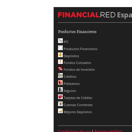
Esp
Productos Financieros
IPC
Productos Financieros
Depósitos
Fondos Cotizados
Fondos de Inversión
Créditos
Préstamos
Seguros
Tarjetas de Crédito
Cuentas Corrientes
Mejores Depósitos
Condiciones de uso
|
Responsabilidad