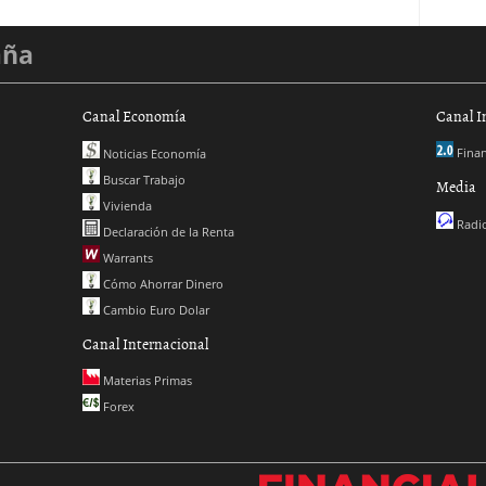
aña
Canal Economía
Canal I
Finan
Noticias Economía
Buscar Trabajo
Media
Vivienda
Radio
Declaración de la Renta
Warrants
Cómo Ahorrar Dinero
Cambio Euro Dolar
Canal Internacional
Materias Primas
Forex