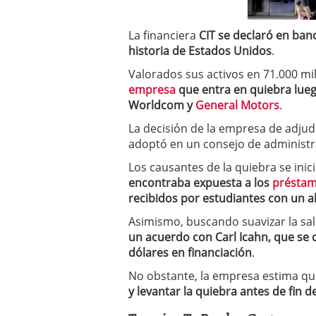
a los costes
21 de novie
¿Cuánto cuesta un soft
La financiera
CIT se declaró en ban
historia de Estados Unidos
.
Valorados sus activos en 71.000 mi
empresa
que entra en quiebra lue
Worldcom y
General Motors
.
La decisión de la empresa de adjud
adoptó en un consejo de administr
Los causantes de la quiebra se inic
encontraba expuesta a los
préstam
recibidos por estudiantes con un al
Asimismo, buscando suavizar la sal
un acuerdo con Carl Icahn, que se
dólares en financiación
.
No obstante, la empresa estima q
y levantar la quiebra antes de fin d