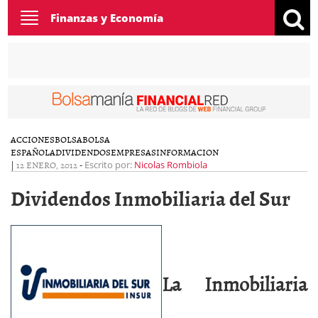
Toggle
Finanzas y Economía
navigation
ACCIONES
BOLSA
BOLSA
ESPAÑOLA
DIVIDENDOS
EMPRESAS
INFORMACION
|
12 ENERO, 2012
-
Escrito por:
Nicolas Rombiola
Dividendos Inmobiliaria del Sur
La
Inmobiliaria