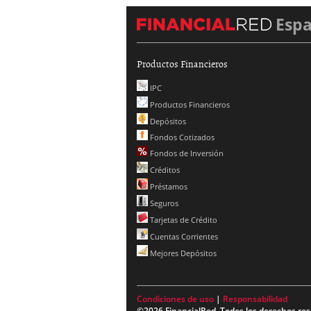
Esp
Productos Financieros
IPC
Productos Financieros
Depósitos
Fondos Cotizados
Fondos de Inversión
Créditos
Préstamos
Seguros
Tarjetas de Crédito
Cuentas Corrientes
Mejores Depósitos
Condiciones de uso
|
Responsabilidad
©2026 FinancialRed. Todos los derechos res