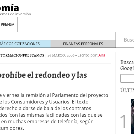
omía
temas de inversión
 PRENSA
Busca
RÁFICOS COTIZACIONES
FINANZAS PERSONALES
NFORMACION
PRESTAMOS
|
26 MARZO, 2006
-
Escrito por:
Ana
Busca
Goog
 prohíbe el redondeo y las
ÚLTI
e viernes la remisión al Parlamento del proyecto
e los Consumidores y Usuarios. El texto
 derecho a darse de baja de los contratos
gilidad: ¿Por qué el Préstamo Promotor privado
12 de diciembre de 2025
ios ‘con las mismas facilidades con las que se
mo aprovechar esta opción para gestionar tus
a en muchas empresas de telefonía, según
re de 2025
sumidores.
ambién es una decisión financiera: cómo anticiparte