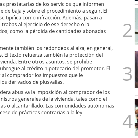
s prestatarias de los servicios que informen
mbre de 2025
e de baja y sobre el procedimiento a seguir. El
ware punto de venta?
3 de octubre de 2025
se tipifica como infracción. Además, pasan a
 trabas al ejercicio de ese derecho o la
cados, como la pérdida de cantidades abonadas
mente también los redondeos al alza, en general,
s. El texto refuerza también la protección del
vienda. Entre otros asuntos, se prohíbe
ubrogue al crédito hipotecario del promotor. El
 al comprador los impuestos que le
os derivados de plusvalías.
era abusiva la imposición al comprador de los
nistros generales de la vivienda, tales como el
gas o alcantarillado. Las comunidades autónomas
cese de prácticas contrarias a la ley.