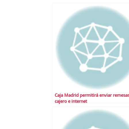
Caja Madrid permitirá enviar remesa
cajero e internet