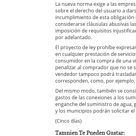
La nueva norma exige a las empresa
a los costes
21 de novie
sobre el derecho del usuario a dars
¿Cuánto cuesta un soft
incumplimiento de esta obligación 
considerarse cláusulas abusivas las
imposición de requisitos injustifi
por adelantado.
El proyecto de ley prohíbe expresa
en cualquier prestación de servicio
consumidor en la compra de una vi
penalizar al comprador que no se s
vendedor tampoco podrá trasladar
corresponden, como, por ejemplo, l
Del mismo modo, también se consid
gastos de las conexiones a los sumi
enganche del suministro de agua, 
y los municipios podrán solicitar el 
(Cinco días)
Tamnien Te Pueden Gustar: