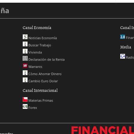
aña
Canal Economía
Canal I
Finan
Noticias Economía
Buscar Trabajo
Media
Vivienda
Radio
Declaración de la Renta
Warrants
Cómo Ahorrar Dinero
Cambio Euro Dolar
Canal Internacional
Materias Primas
Forex
ervados.