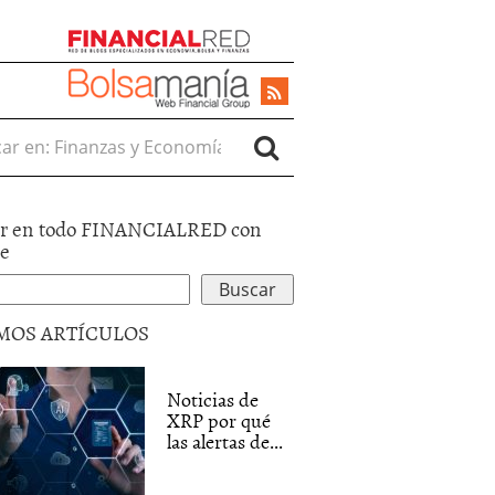
r en:
r en todo FINANCIALRED con
le
MOS ARTÍCULOS
Noticias de
XRP por qué
las alertas de...