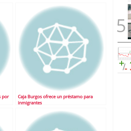
s por
Caja Burgos ofrece un préstamo para
inmigrantes