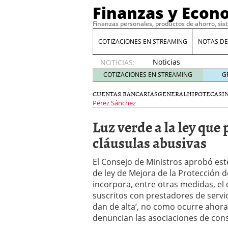
Finanzas y Econ
Finanzas personales, productos de ahorro, sis
COTIZACIONES EN STREAMING
NOTAS DE
Noticias
NOTICIAS:
de XRP
COTIZACIONES EN STREAMING
G
por qué
las
CUENTAS BANCARIAS
GENERAL
HIPOTECAS
I
alertas
Pérez Sánchez
de
Luz verde a la ley que
whales
suelen
cláusulas abusivas
llegar
tarde
16
El Consejo de Ministros aprobó est
de abril
de ley de Mejora de la Protección d
de 2026
incorpora, entre otras medidas, el
Comparativa Costes vs A
acelera la rentabilidad?
suscritos con prestadores de servic
Meses sin intereses: Có
dan de alta’, no como ocurre ahor
compras
24 de noviemb
denuncian las asociaciones de con
Planificar tu herencia t