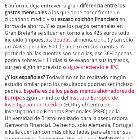
El informe deja entrever la gran
diferencia entre los
gastos mensuales
a los que debe hacer frente un
ciudadano medio y su
escaso colchón financiero
en
forma de ahorro. Y es que los pagos semanales en
Gran Bretaña se sitúan en torno a los 425 euros todo
incluido (impuestos,
deudas
, alimentación…) y tan sólo
un 74% supera los 500 de ahorro en sus cuentas. A
partir de ahí las cuentas son sencillas, ese 36% apenas
podría sobrevivir 11 días si se evaporan sus ingresos,
surgen algún imprevisto o
sigue creciendo el IPC.
¿Y los españoles?
Todavía no se ha realizado ningún
estudio similar pero los resultados podrían ser incluso
peores.
España es de los países menos ahorradores de
Europa
según un índice del
Instituto Europeo de
Investigación del Crédito
(ECRI) y el Centro de
Investigación de Finanzas Personales (PRFC) de la
Universidad de Bristol realizado para la aseguradora
Genworth Financial. De hecho, sólo Alemania, Portugal
e Italia cuentan con más dificultades para atender sus
compromisos financieros. Por su parte,
Inglaterra
está