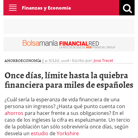
Toggle
Finanzas y Economía
navigation
AHORRO
ECONOMÍA
|
31 JULIO, 2008
-
Escrito por:
Jose Trecet
Once días, límite hasta la quiebra
financiera para miles de españoles
¿Cuál sería la esperanza de vida financiera de una
persona sin ingresos? ¿Hasta qué punto cuenta con
ahorros
para hacer frente a sus obligaciones? En el
caso de los ingleses la cifra es espeluznante. Un tercio
de la población tan sólo sobreviviría once días, según
desvela un
estudio
de
Yorkshire