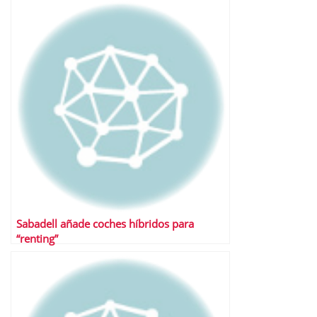
Sabadell añade coches híbridos para
“renting”