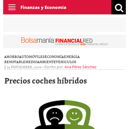
Toggle
Finanzas y Economía
navigation
AHORRO
AUTOMÓVILES
ECONOMÍA
ENERGIA
RENOVABLE
MEDIOAMBIENTE
VEHICULOS
|
24 NOVIEMBRE, 2009
-
Escrito por:
Ana Pérez Sánchez
Precios coches híbridos