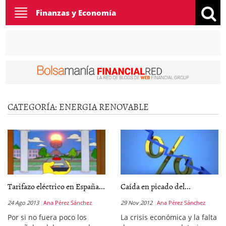
Toggle
Finanzas y Economía
navigation
CATEGORÍA:
ENERGIA RENOVABLE
Tarifazo eléctrico en España...
Caída en picado del...
24 Ago 2013
Ana Pérez Sánchez
29 Nov 2012
Ana Pérez Sánchez
Por si no fuera poco los
La crisis económica y la falta