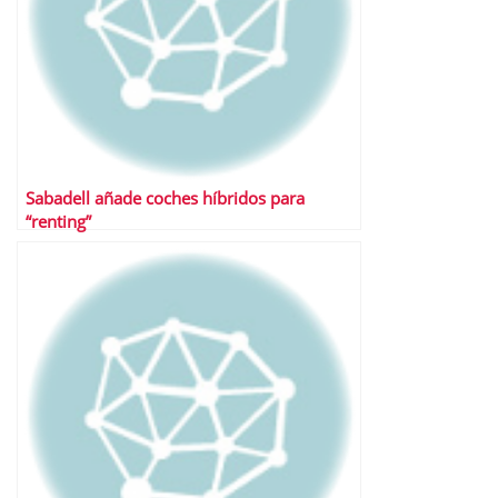
Sabadell añade coches híbridos para
“renting”