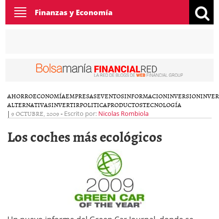
Toggle
Finanzas y Economía
navigation
AHORRO
ECONOMÍA
EMPRESAS
EVENTOS
INFORMACION
INVERSION
INVER
ALTERNATIVAS
INVERTIR
POLITICA
PRODUCTOS
TECNOLOGÍA
|
9 OCTUBRE, 2009
-
Escrito por:
Nicolas Rombiola
Los coches más ecológicos