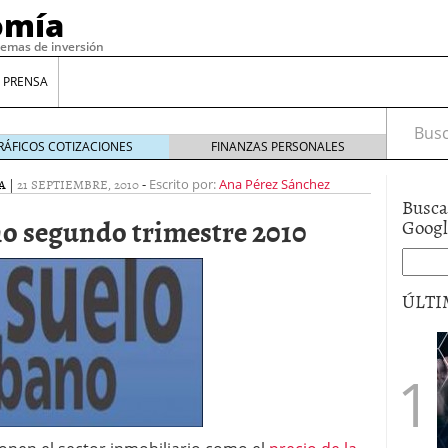
omía
temas de inversión
 PRENSA
Busca
RÁFICOS COTIZACIONES
FINANZAS PERSONALES
A
|
21 SEPTIEMBRE, 2010
-
Escrito por:
Ana Pérez Sánchez
Busca
no segundo trimestre 2010
Goog
ÚLTI
gilidad: ¿Por qué el Préstamo Promotor privado
12 de diciembre de 2025
mo aprovechar esta opción para gestionar tus
re de 2025
ambién es una decisión financiera: cómo anticiparte