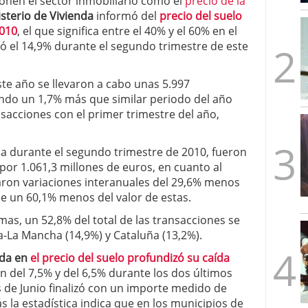
nen el sector inmobiliario como el
precio de la
mbre de 2025
isterio de Vivienda
informó del
precio del suelo
ware punto de venta?
3 de octubre de 2025
2010
, el que significa entre el 40% y el 60% en el
ió el 14,9% durante el segundo trimestre de este
te año se llevaron a cabo unas 5.997
endo un 1,7% más que similar periodo del año
sacciones con el primer trimestre del año,
ida durante el segundo trimestre de 2010, fueron
por 1.061,3 millones de euros, en cuanto al
aron variaciones interanuales del 29,6% menos
e un 60,1% menos del valor de estas.
s, un 52,8% del total de las transacciones se
la-La Mancha (14,9%) y Cataluña (13,2%).
ída en
el precio del suelo profundizó su caída
n del 7,5% y del 6,5% durante los dos últimos
s de Junio finalizó con un importe medido de
la estadística indica que en los municipios de