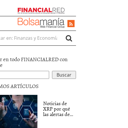
r en:
r en todo FINANCIALRED con
le
MOS ARTÍCULOS
Noticias de
XRP por qué
las alertas de...