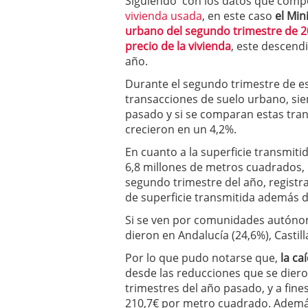
Siguiendo con los datos que compo
a los costes
21 de novie
vivienda usada
, en este caso
el Min
¿Cuánto cuesta un soft
urbano del segundo trimestre de 
precio de la vivienda
, este descend
año.
Durante el segundo trimestre de es
transacciones de suelo urbano, si
pasado y si se comparan estas tran
crecieron en un 4,2%.
En cuanto a la superficie transmit
6,8 millones de metros cuadrados, 
segundo trimestre del año, registr
de superficie transmitida además d
Si se ven por comunidades autónoma
dieron en Andalucía (24,6%), Castil
Por lo que pudo notarse que,
la ca
desde las reducciones que se diero
trimestres del año pasado, y a fine
210,7€ por metro cuadrado. Además 