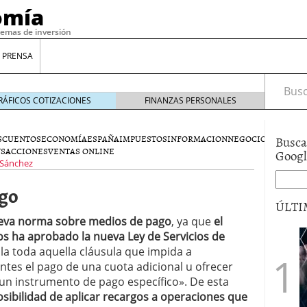
omía
temas de inversión
 PRENSA
Busca
RÁFICOS COTIZACIONES
FINANZAS PERSONALES
SCUENTOS
ECONOMÍA
ESPAÑA
IMPUESTOS
INFORMACION
NEGOCIOS
PRODUC
Busca
NSACCIONES
VENTAS ONLINE
Goog
 Sánchez
ago
ÚLTI
eva norma sobre medios de pago
, ya que
el
s ha aprobado la nueva Ley de Servicios de
gilidad: ¿Por qué el Préstamo Promotor privado
la toda aquella cláusula que impida a
12 de diciembre de 2025
ientes el pago de una cuota adicional u ofrecer
mo aprovechar esta opción para gestionar tus
 un instrumento de pago específico». De esta
re de 2025
osibilidad de aplicar recargos a operaciones que
ambién es una decisión financiera: cómo anticiparte