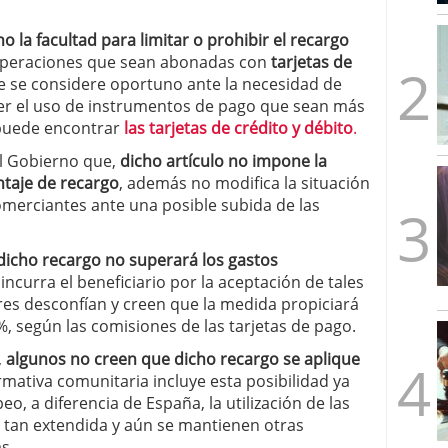
mbre de 2025
ware punto de venta?
3 de octubre de 2025
la facultad para limitar o prohibir el recargo
 operaciones que sean abonadas con
tarjetas de
e se considere oportuno ante la necesidad de
er el uso de instrumentos de pago que sean más
e puede encontrar
las tarjetas de crédito y débito
.
l Gobierno que,
dicho artículo no impone la
ntaje de recargo
, además no modifica la situación
comerciantes ante una posible subida de las
 dicho recargo no superará los gastos
ncurra el beneficiario por la aceptación de tales
es desconfían y creen que la medida propiciará
, según las comisiones de las tarjetas de pago.
,
algunos no creen que dicho recargo se aplique
mativa comunitaria incluye esta posibilidad ya
o, a diferencia de España, la utilización de las
á tan extendida y aún se mantienen otras
s.