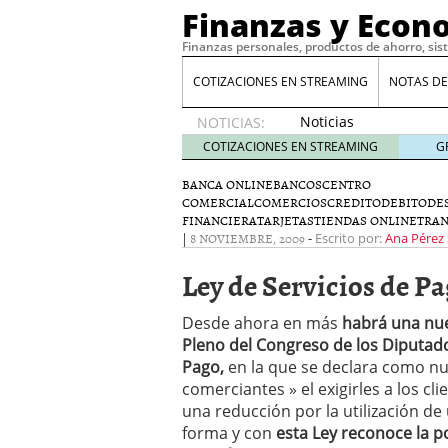
Finanzas y Econ
Finanzas personales, productos de ahorro, sis
COTIZACIONES EN STREAMING
NOTAS DE
Noticias
NOTICIAS:
de XRP
COTIZACIONES EN STREAMING
G
por qué
las
BANCA ONLINE
BANCOS
CENTRO
COMERCIAL
COMERCIOS
alertas
CREDITO
DEBITO
DE
FINANCIERA
TARJETAS
TIENDAS ONLINE
TRA
de
|
8 NOVIEMBRE, 2009
-
Escrito por:
Ana Pérez
whales
suelen
Ley de Servicios de P
llegar
tarde
16
Desde ahora en más
de abril
habrá una nu
de 2026
Pleno del Congreso de los Diputado
Comparativa Costes vs A
Pago,
en la que se declara como nu
acelera la rentabilidad?
comerciantes » el exigirles a los cl
Meses sin intereses: Có
una reducción por la utilización de
compras
24 de noviemb
forma y con
esta Ley reconoce la p
Planificar tu herencia t