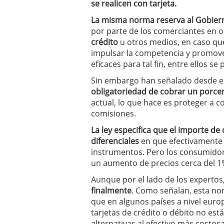
se realicen con tarjeta.
a los costes
21 de novie
¿Cuánto cuesta un soft
La misma norma reserva al Gobierno 
por parte de los comerciantes en
crédito
u otros medios, en caso qu
impulsar la competencia y promov
eficaces para tal fin, entre ellos s
Sin embargo han señalado desde e
obligatoriedad de cobrar un porce
actual, lo que hace es proteger a 
comisiones.
La ley especifica que el importe de
diferenciales
en que efectivamente i
instrumentos. Pero los consumidor
un aumento de precios cerca del 1%
Aunque por el lado de los expertos
finalmente
. Como señalan, esta nor
que en algunos países a nivel europe
tarjetas de crédito o débito no est
alternativas al efectivo más costosa