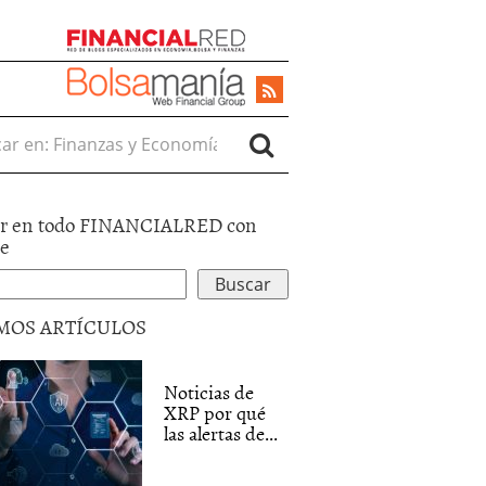
r en:
TOS
r en todo FINANCIALRED con
TARJETA
le
MOS ARTÍCULOS
Noticias de
XRP por qué
las alertas de...