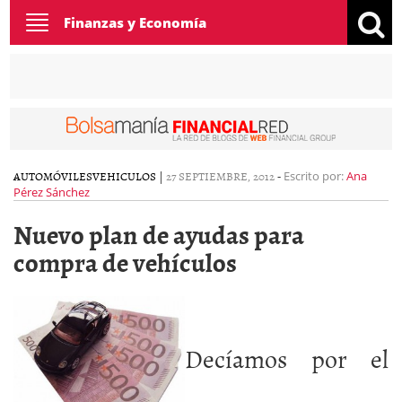
Toggle
Finanzas y Economía
navigation
AUTOMÓVILES
VEHICULOS
|
27 SEPTIEMBRE, 2012
-
Escrito por:
Ana
Pérez Sánchez
Nuevo plan de ayudas para
compra de vehículos
Decíamos por el