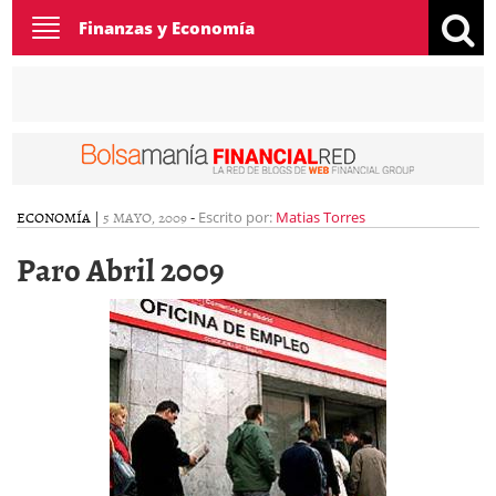
Toggle
Finanzas y Economía
navigation
ECONOMÍA
|
5 MAYO, 2009
-
Escrito por:
Matias Torres
Paro Abril 2009