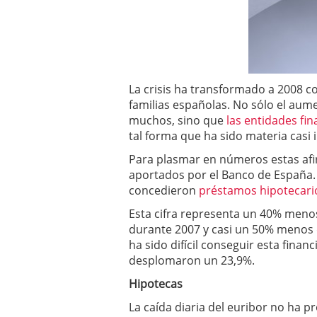
a los costes
21 de novie
¿Cuánto cuesta un soft
La crisis ha transformado a 2008 c
familias españolas. No sólo el aum
muchos, sino que
las entidades fin
tal forma que ha sido materia casi 
Para plasmar en números estas afir
aportados por el Banco de España. 
concedieron
préstamos hipotecari
Esta cifra representa un 40% meno
durante 2007 y casi un 50% menos q
ha sido difícil conseguir esta finan
desplomaron un 23,9%.
Hipotecas
La caída diaria del euribor no ha 