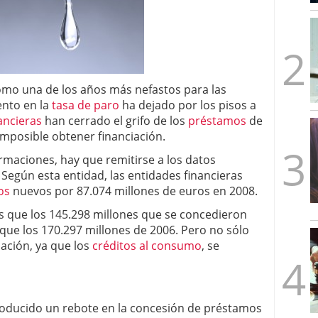
mbre de 2025
ware punto de venta?
3 de octubre de 2025
omo una de los años más nefastos para las
ento en la
tasa de paro
ha dejado por los pisos a
ancieras
han cerrado el grifo de los
préstamos
de
imposible obtener financiación.
maciones, hay que remitirse a los datos
Según esta entidad, las entidades financieras
os
nuevos por 87.074 millones de euros en 2008.
s que los 145.298 millones que se concedieron
ue los 170.297 millones de 2006. Pero no sólo
ciación, ya que los
créditos al consumo
, se
producido un rebote en la concesión de préstamos