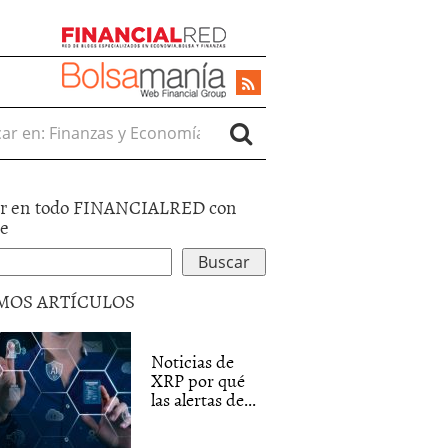
r en:
r en todo FINANCIALRED con
le
MOS ARTÍCULOS
Noticias de
XRP por qué
las alertas de...