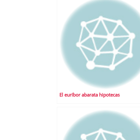
El euríbor abarata hipotecas