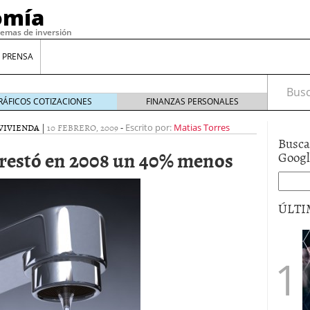
omía
temas de inversión
 PRENSA
Busca
RÁFICOS COTIZACIONES
FINANZAS PERSONALES
VIVIENDA
|
10 FEBRERO, 2009
-
Escrito por:
Matias Torres
Busca
prestó en 2008 un 40% menos
Goog
ÚLTI
gilidad: ¿Por qué el Préstamo Promotor privado
12 de diciembre de 2025
mo aprovechar esta opción para gestionar tus
re de 2025
ambién es una decisión financiera: cómo anticiparte