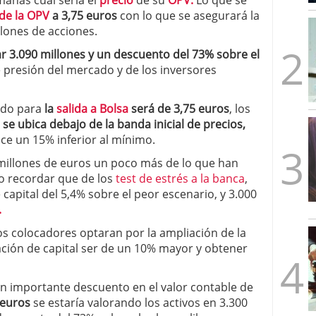
manas cual sería el
precio
de su
OPV.
Lo que se
mbre de 2025
 de la OPV
a 3,75 euros
con lo que se asegurará la
ware punto de venta?
3 de octubre de 2025
llones de acciones.
r 3.090 millones y un descuento del 73% sobre el
e presión del mercado y de los inversores
ido para
la
salida a Bolsa
será de 3,75 euros
, los
 se ubica debajo de la banda inicial de precios,
hace un 15% inferior al mínimo.
millones de euros un poco más de lo que han
no recordar que de los
test de estrés a la banca
,
capital del 5,4% sobre el peor escenario, y 3.000
.
s colocadores optaran por la ampliación de la
tación de capital ser de un 10% mayor y obtener
n importante descuento en el valor contable de
 euros
se estaría valorando los activos en 3.300