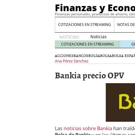
Finanzas y Econ
Finanzas personales, productos de ahorro, sis
COTIZACIONES EN STREAMING
NOTAS DE
Noticias
NOTICIAS:
de XRP
COTIZACIONES EN STREAMING
G
por qué
las
ACCIONES
BANCOS
BOLSA
BOLSA
BOLSA ESPA
alertas
Ana Pérez Sánchez
de
Bankia precio OPV
whales
suelen
llegar
tarde
16
de abril
de 2026
Comparativa Costes vs A
acelera la rentabilidad?
Meses sin intereses: Có
compras
24 de noviemb
Las
noticias sobre Bankia
han traíd
Planificar tu herencia t