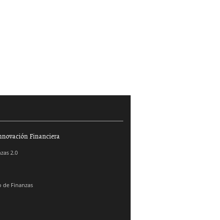
nnovación Financiera
zas 2.0
 de Finanzas