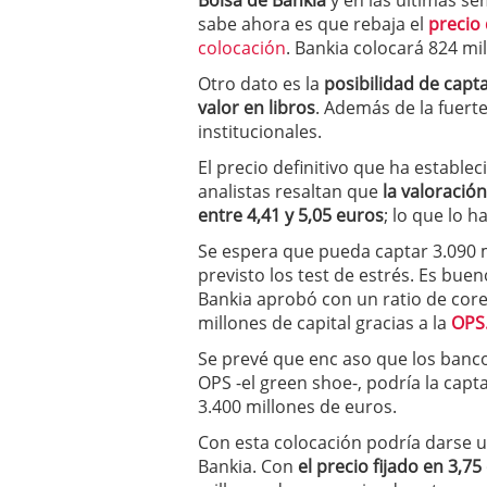
Bolsa de Bankia
y en las últimas se
a los costes
21 de novie
sabe ahora es que rebaja el
precio
¿Cuánto cuesta un soft
colocación
. Bankia colocará 824 mi
Otro dato es la
posibilidad de capta
valor en libros
. Además de la fuert
institucionales.
El precio definitivo que ha establec
analistas resaltan que
la valoración
entre 4,41 y 5,05 euros
; lo que lo 
Se espera que pueda captar 3.090 
previsto los test de estrés. Es bue
Bankia aprobó con un ratio de core 
millones de capital gracias a la
OPS
Se prevé que enc aso que los banco
OPS -el green shoe-, podría la cap
3.400 millones de euros.
Con esta colocación podría darse u
Bankia. Con
el precio fijado en 3,75