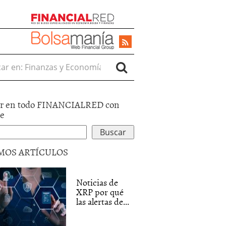
r en:
r en todo FINANCIALRED con
le
MOS ARTÍCULOS
Noticias de
XRP por qué
las alertas de...