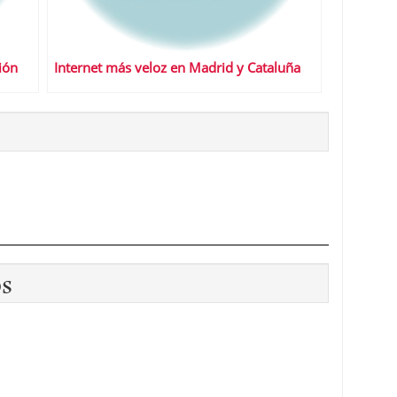
ión
Internet más veloz en Madrid y Cataluña
os