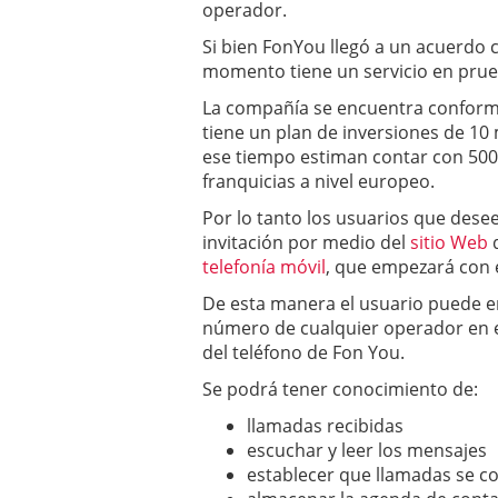
operador.
a los costes
21 de novie
¿Cuánto cuesta un soft
Si bien FonYou llegó a un acuerdo
momento tiene un servicio en prueb
La compañía se encuentra conform
tiene un plan de inversiones de 10
ese tiempo estiman contar con 500.
franquicias a nivel europeo.
Por lo tanto los usuarios que desee
invitación por medio del
sitio Web
d
telefonía móvil
, que empezará con 
De esta manera el usuario puede e
número de cualquier operador en e
del teléfono de Fon You.
Se podrá tener conocimiento de:
llamadas recibidas
escuchar y leer los mensajes
establecer que llamadas se 