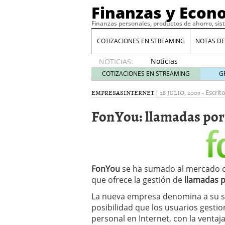
Finanzas y Econ
Finanzas personales, productos de ahorro, sis
COTIZACIONES EN STREAMING
NOTAS DE
Noticias
NOTICIAS:
de XRP
COTIZACIONES EN STREAMING
G
por qué
las
EMPRESAS
INTERNET
|
28 JULIO, 2009
-
Escrit
alertas
FonYou: llamadas por
de
whales
suelen
llegar
tarde
16
de abril
FonYou
se ha sumado al mercado
de 2026
que ofrece la gestión de
llamadas p
Comparativa Costes vs A
acelera la rentabilidad?
La nueva empresa denomina a su 
Meses sin intereses: Có
posibilidad que los usuarios gest
compras
24 de noviemb
personal en Internet, con la ventaj
Planificar tu herencia t