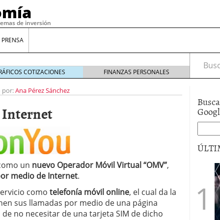
omía
temas de inversión
 PRENSA
Busca
RÁFICOS COTIZACIONES
FINANZAS PERSONALES
o por:
Ana Pérez Sánchez
Busca
 Internet
Goog
ÚLTI
 como un
nuevo Operador Móvil Virtual “OMV”
,
or medio de Internet
.
gilidad: ¿Por qué el Préstamo Promotor privado
12 de diciembre de 2025
servicio como
telefonía móvil online
, el cual da la
mo aprovechar esta opción para gestionar tus
ionen sus llamadas por medio de una página
re de 2025
a de no necesitar de una tarjeta SIM de dicho
ambién es una decisión financiera: cómo anticiparte