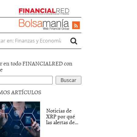
r en:
r en todo FINANCIALRED con
le
MOS ARTÍCULOS
Noticias de
XRP por qué
las alertas de...