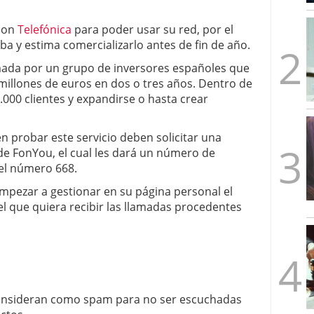
mbre de 2025
ware punto de venta?
3 de octubre de 2025
 con
Telefónica
para poder usar su red, por el
a y estima comercializarlo antes de fin de año.
ada por un grupo de inversores españoles que
 millones de euros en dos o tres años. Dentro de
000 clientes y expandirse o hasta crear
n probar este servicio deben solicitar una
e FonYou, el cual les dará un número de
el número 668.
mpezar a gestionar en su página personal el
l que quiera recibir las llamadas procedentes
consideran como spam para no ser escuchadas