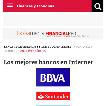
Toggle
Finanzas y Economía
navigation
BANCA ONLINE
BANCOS
BBVA
ESTUDIO
INTERNET
|
9 JUNIO, 2010
-
Escrito por:
Ana Pérez Sánchez
Los mejores bancos en Internet